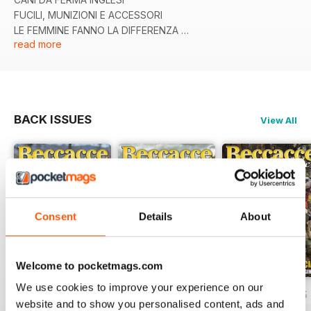
FUCILI, MUNIZIONI E ACCESSORI
LE FEMMINE FANNO LA DIFFERENZA
read more
SETTER CONTRO POINTER
BACK ISSUES
View All
Consent
Details
About
Welcome to pocketmags.com
We use cookies to improve your experience on our
apr/mag/giu 26
Febb/Marz/Apri 26
Otto/Nov/Dice 25
website and to show you personalised content, ads and