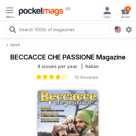
US
0
Menu
Login
Basket
<
Sport
BECCACCE CHE PASSIONE Magazine
4 issues per year
| Italian
10 Reviews