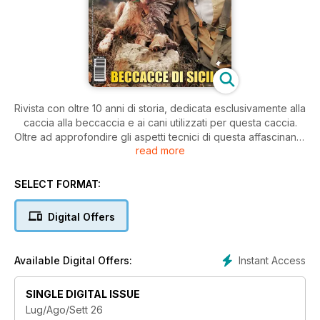
Rivista con oltre 10 anni di storia, dedicata esclusivamente alla
caccia alla beccaccia e ai cani utilizzati per questa caccia.
Oltre ad approfondire gli aspetti tecnici di questa affascinante
read more
caccia, affronta le tematiche scientifiche, biologiche e sociali
legate a questo migratore e alla specifica attività venatoria. Si
parla delle varie tecniche di caccia, delle tradizioni che fanno
SELECT FORMAT:
parte della storia della caccia alla beccaccia, delle
problematiche gestionali che interessano questo migratore,
Digital Offers
delle varie razze canine selezionate per questo tipo di
caccia. Nelle sue pagine trovano inoltre spazio racconti,
prove tecniche, cinofilia, ricette e quanto di estetico gira
Instant Access
Available Digital Offers:
intorno a questa nobile caccia. Non mancano articoli di caccia
alla beccaccia all’estero, sempre nel rispetto delle piu’
SINGLE DIGITAL ISSUE
rigorose tradizioni venatorie.
Lug/Ago/Sett 26