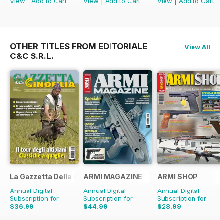
View
|
Add to Cart
View
|
Add to Cart
View
|
Add to Cart
OTHER TITLES FROM EDITORIALE
View All
C&C S.R.L.
La Gazzetta Della Cinofilia Venatoria
ARMI MAGAZINE
ARMI SHOP
Annual Digital
Annual Digital
Annual Digital
Subscription for
Subscription for
Subscription for
$36.99
$44.99
$28.99
$47.88
Saving
23%
$47.88
Saving
6%
$35.88
Saving
19%