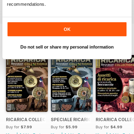
Buy for
$3.99
Buy for
$3.99
Buy for
$4.99
recommendations.
View
|
Add to Cart
View
|
Add to Cart
View
|
Add to Cart
OK
SPECIAL EDITIONS
View All
Do not sell or share my personal information
RICARICA COLLECTION 5
SPECIALE RICARICA COLLECTION 4
RICARICA COLLE
Buy for
$7.99
Buy for
$5.99
Buy for
$4.99