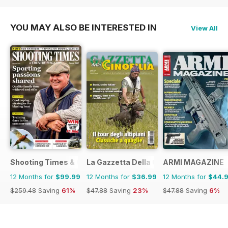
YOU MAY ALSO BE INTERESTED IN
View All
Shooting Times & Country
La Gazzetta Della Cinofilia Venatoria
ARMI MAGAZINE
12 Months for
$99.99
12 Months for
$36.99
12 Months for
$44.
$259.48
Saving
61%
$47.88
Saving
23%
$47.88
Saving
6%