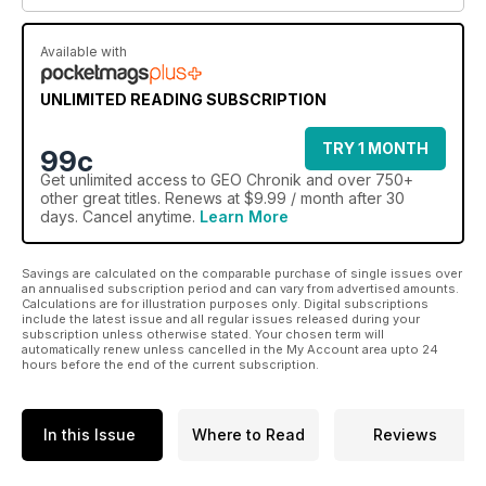
Available with
UNLIMITED READING SUBSCRIPTION
TRY 1 MONTH
99c
Get
unlimited access
to GEO Chronik and over 750+
other great titles. Renews at $9.99 / month after 30
days. Cancel anytime.
Learn More
Savings are calculated on the comparable purchase of single issues over
an annualised subscription period and can vary from advertised amounts.
Calculations are for illustration purposes only. Digital subscriptions
include the latest issue and all regular issues released during your
subscription unless otherwise stated. Your chosen term will
automatically renew unless cancelled in the My Account area upto 24
hours before the end of the current subscription.
In this Issue
Where to Read
Reviews