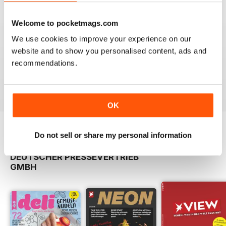
Welcome to pocketmags.com
We use cookies to improve your experience on our
website and to show you personalised content, ads and
001/2018
recommendations.
Buy for
$4.99
View
|
Add to Cart
OK
Do not sell or share my personal information
OTHER TITLES FROM DPV
View All
DEUTSCHER PRESSEVERTRIEB
GMBH