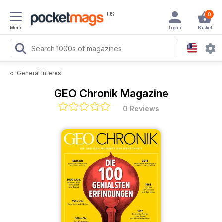
US
0
Menu
Login
Basket
<
General Interest
GEO Chronik Magazine
0 Reviews