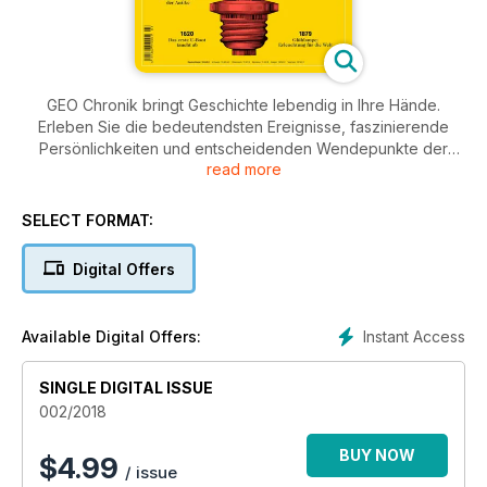
GEO Chronik bringt Geschichte lebendig in Ihre Hände.
Erleben Sie die bedeutendsten Ereignisse, faszinierende
Persönlichkeiten und entscheidenden Wendepunkte der
read more
Menschheit durch fesselnde Reportagen und tiefgründige
Analysen. Unsere reich bebilderten Artikel bieten einen
einzigartigen Blick auf die Vergangenheit und deren Einfluss
SELECT FORMAT:
auf die heutige Welt. Ob Antike oder Moderne, GEO Chronik
verbindet Wissen mit ansprechender Erzählkunst und lädt Sie
Digital Offers
ein, die Geschichten hinter den Fakten zu entdecken.
Instant Access
Available Digital Offers:
SINGLE DIGITAL ISSUE
002/2018
BUY NOW
$
4.99
/ issue