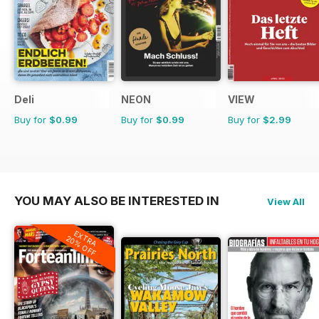
Deli
NEON
VIEW
Buy for
$0.99
Buy for
$0.99
Buy for
$2.99
YOU MAY ALSO BE INTERESTED IN
View All
EXTRA
20% OFF