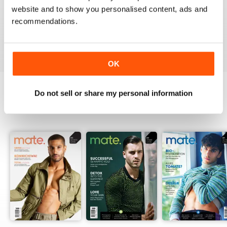
website and to show you personalised content, ads and
A German take on the gay experience that can be
enjoyed by non German speakers too
recommendations.
Reviewed 13 September 2017
OK
Do not sell or share my personal information
BACK ISSUES
View All