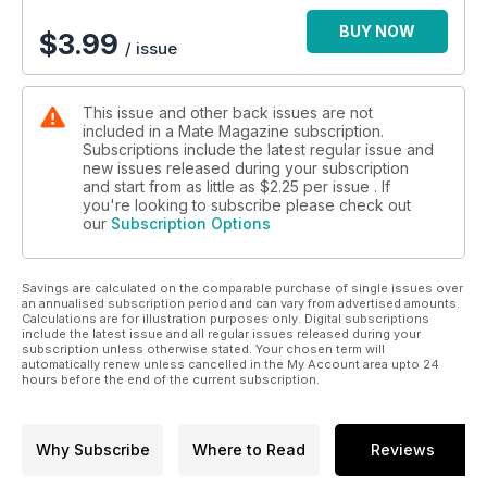
Body-Teil unserer Sommerausgabe: ein Gespräch mit
Sextherapeut Dr. Christopher Ryan Jones über Masturbation
BUY NOW
$
3.99
/ issue
als Booster für das eigene Selbstbewusstsein, die
Stigmatisierung von Auto-Stimulation und Netflix' „Sex
Education“ (Seite 062). Flugangst? Nicht mit ihr! Früher war
This issue and other back issues are not
Ingrid Richter Tennisspielerin und eine der ersten Frauen, die
included in a Mate Magazine subscription.
in der A-Liga als Trainerin arbeiteten. Nach einem Autounfall
Subscriptions include the latest regular issue and
bildete sie sich als Coach fort und trainiert heute immer noch
new issues released during your subscription
Menschen, allerdings als Flugangst-Expertin. Was Tennis mit
and start from as little as
$2.25
per issue . If
Fliegen zu tun hat und wie man Stress vor und während des
you're looking to subscribe please check out
our
Subscription Options
Flugs ganz einfach reduziert, hat sie uns im Interview
verraten (Seite 082).
Savings are calculated on the comparable purchase of single issues over
an annualised subscription period and can vary from advertised amounts.
Calculations are for illustration purposes only. Digital subscriptions
include the latest issue and all regular issues released during your
subscription unless otherwise stated. Your chosen term will
automatically renew unless cancelled in the My Account area upto 24
hours before the end of the current subscription.
Why Subscribe
Where to Read
Reviews