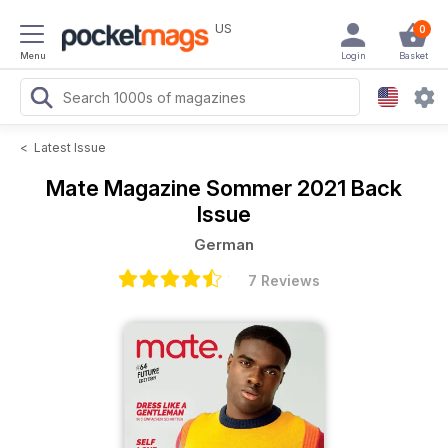
US
0
Menu
Login
Basket
<
Latest Issue
Mate Magazine
Sommer 2021 Back
Issue
German
7 Reviews