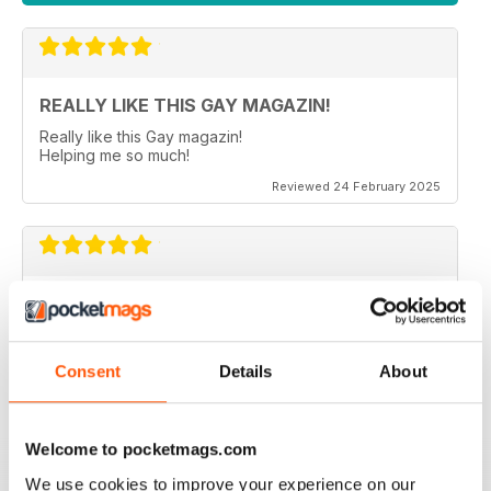
REALLY LIKE THIS GAY MAGAZIN!
Really like this Gay magazin!
Helping me so much!
Reviewed 24 February 2025
ALWAYS INTERESTING
In German
Reviewed 24 July 2019
Consent
Details
About
Welcome to pocketmags.com
IDEAL FOR GERMAN SPEAKERS
We use cookies to improve your experience on our