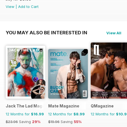
View
|
Add to Cart
YOU MAY ALSO BE INTERESTED IN
View All
Jack The Lad Magazine
Mate Magazine
QMagazine
12 Months for
$16.99
12 Months for
$8.99
12 Months for
$10.
$23.96
Saving
29%
$19.96
Saving
55%