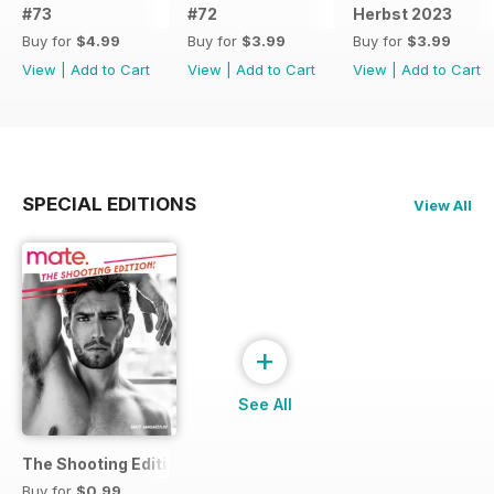
#73
#72
Herbst 2023
Buy for
$4.99
Buy for
$3.99
Buy for
$3.99
View
|
Add to Cart
View
|
Add to Cart
View
|
Add to Cart
SPECIAL EDITIONS
View All
+
See All
The Shooting Edition
Buy for
$0.99