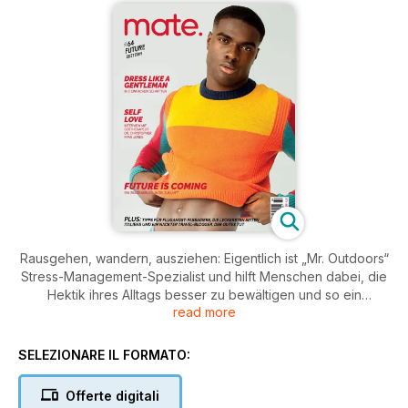
Rausgehen, wandern, ausziehen: Eigentlich ist „Mr. Outdoors“
Stress-Management-Spezialist und hilft Menschen dabei, die
Hektik ihres Alltags besser zu bewältigen und so ein
read more
glücklicheres Leben zu führen. Auf seinem Instagram sehen
wir ihn und vor allem seinen Apfelpo durch die
Weltgeschichte reisen. Mit mittlerweile 80.000 Followern hat
SELEZIONARE IL FORMATO:
sich der wandernde Nackedei entschieden, aufgrund seiner
Bekanntheit Gutes zu tun, und verkauft auf seiner Website
Offerte digitali
www.buttforgood.com Posterdrucke seiner schönsten