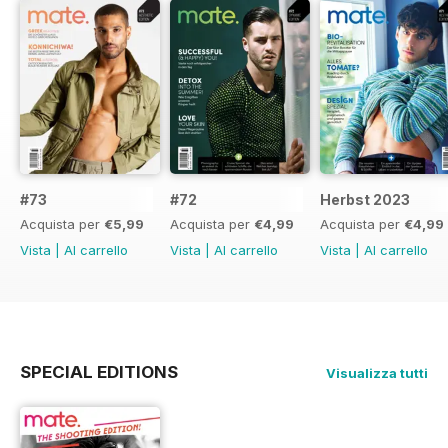
#73
#72
Herbst 2023
Acquista per
€5,99
Acquista per
€4,99
Acquista per
€4,99
Vista
|
Al carrello
Vista
|
Al carrello
Vista
|
Al carrello
SPECIAL EDITIONS
Visualizza tutti