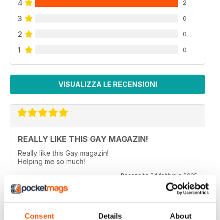
4
2
3
0
2
0
1
0
VISUALIZZA LE RECENSIONI
REALLY LIKE THIS GAY MAGAZIN!
Really like this Gay magazin!
Helping me so much!
Recensito 24 febbraio 2025
Consent
Details
About