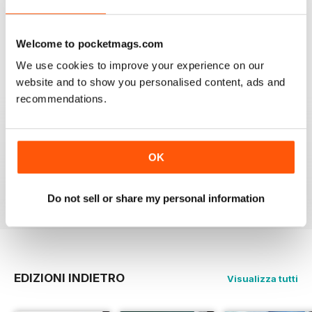
ALWAYS INTERESTING
In German
Welcome to pocketmags.com
Recensito 24 luglio 2019
We use cookies to improve your experience on our
website and to show you personalised content, ads and
recommendations.
IDEAL FOR GERMAN SPEAKERS
A German take on the gay experience that can be
enjoyed by non German speakers too
OK
Recensito 13 settembre 2017
Do not sell or share my personal information
EDIZIONI INDIETRO
Visualizza tutti