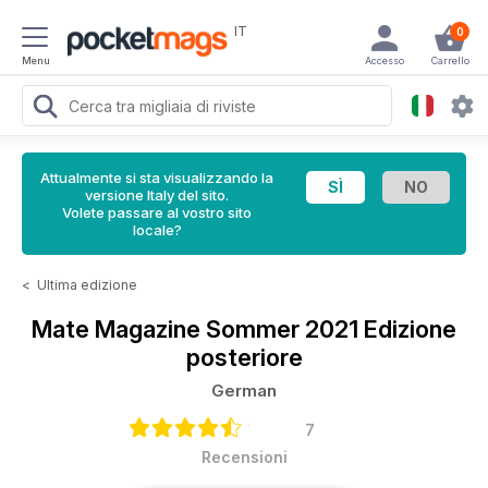
IT
0
Menu
Accesso
Carrello
Attualmente si sta visualizzando la
versione Italy del sito.
Volete passare al vostro sito
locale?
<
Ultima edizione
Mate Magazine
Sommer 2021 Edizione
posteriore
German
7
Recensioni