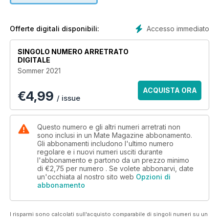
Urlaubsfotos. Fünfzig Prozent des Erlöses gehen an einen
wohltätigen Zweck oder eine politische Bewegung wie
„Black Lives Matter“. Wir haben Mr. Outdoors gefragt, ob er
Accesso immediato
Offerte digitali disponibili:
schon mal Ärger bekommt, wenn er so nackt durch die
Landschaft spaziert, und welche Tipps er für ein
SINGOLO NUMERO ARRETRATO
erfolgreiches Booty-Work-out hat (Seite 058). Außerdem im
DIGITALE
Body-Teil unserer Sommerausgabe: ein Gespräch mit
Sommer 2021
Sextherapeut Dr. Christopher Ryan Jones über Masturbation
als Booster für das eigene Selbstbewusstsein, die
ACQUISTA ORA
€
4,99
Stigmatisierung von Auto-Stimulation und Netflix' „Sex
/ issue
Education“ (Seite 062). Flugangst? Nicht mit ihr! Früher war
Ingrid Richter Tennisspielerin und eine der ersten Frauen, die
in der A-Liga als Trainerin arbeiteten. Nach einem Autounfall
Questo numero e gli altri numeri arretrati non
bildete sie sich als Coach fort und trainiert heute immer noch
sono inclusi in un Mate Magazine abbonamento.
Gli abbonamenti includono l'ultimo numero
Menschen, allerdings als Flugangst-Expertin. Was Tennis mit
regolare e i nuovi numeri usciti durante
Fliegen zu tun hat und wie man Stress vor und während des
l'abbonamento e partono da un prezzo minimo
Flugs ganz einfach reduziert, hat sie uns im Interview
di
€2,75
per numero . Se volete abbonarvi, date
verraten (Seite 082).
un'occhiata al nostro sito web
Opzioni di
abbonamento
I risparmi sono calcolati sull'acquisto comparabile di singoli numeri su un