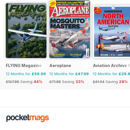
FLYING Magazine
Aeroplane
Aviation Archive
12 Months for
£59.99
12 Months for
£47.99
12 Months for
£29.
£107.88
Saving
44%
£71.88
Saving
33%
£41.94
Saving
28%