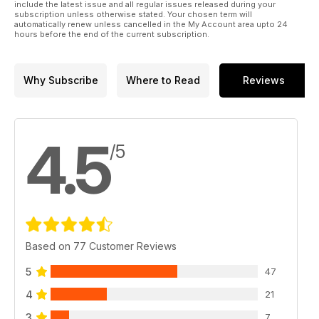
de son cadre réglementaire, un arrêté est en préparation.
include the latest issue and all regular issues released during your
subscription unless otherwise stated. Your chosen term will
automatically renew unless cancelled in the My Account area upto 24
Enfin découvrez le rôle de la Gendarmerie de l’Air et de
hours before the end of the current subscription.
l’Espace, le parcours d’Alexandre, pilote pour la Sécurité
civile, et de Sara, ingénieure de recherche spécialisée dans
le génie des procédés.
Why Subscribe
Where to Read
Reviews
4.5
/5
Based on 77 Customer Reviews
5
47
4
21
3
7