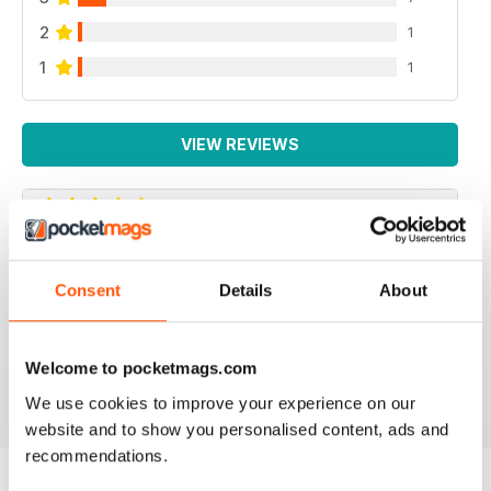
2
1
1
1
VIEW REVIEWS
AVIATION ET PILOTE
Consent
Details
About
Focussed on french pilots, french services and french
organisations, in which french speaking readers
outside France may not be interested at all.
Welcome to pocketmags.com
Reviewed 29 June 2020
We use cookies to improve your experience on our
website and to show you personalised content, ads and
recommendations.