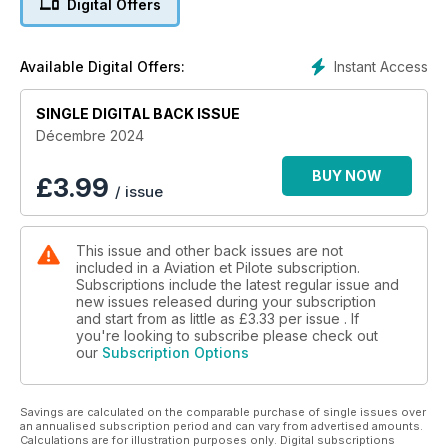
Digital Offers
différents faisceaux présents dans votre aéronef. Il existe
plusieurs outils accessibles aux propriétaires sur le marché.
Nous faisons également le point sur les tablettes, aujourd’hui
Instant Access
Available Digital Offers:
employées par de nombreux pilotes, et leurs accessoires. Ils
peuvent être une idée de cadeau pour Noël, mais nous vous
en proposons bien d’autres ! Vêtements, mobiliers, jouets,
SINGLE DIGITAL BACK ISSUE
jeux de société ou idées de sortie, etc.
Décembre 2024
Ce mois-ci, nous vous expliquons l’utilité du plan de vol et
BUY NOW
£
3.99
/ issue
comment s’assurer qu’il soit accepté. Nous vous donnons
quelques astuces pour voyager l’esprit tranquille, surtout en
hiver, en prenant pour exemple un convoyage récent de la
This issue and other back issues are not
rédaction vers Boston. Toujours aux USA, François a
included in a Aviation et Pilote subscription.
participé à un rassemblement d’hydravions dans le Maine, il
Subscriptions include the latest regular issue and
raconte son expérience pour ensuite donner quelques
new issues released during your subscription
tuyaux pour amerrir en France et en Europe.
and start from as little as
£3.33
per issue . If
you're looking to subscribe please check out
our
Subscription Options
Du côté des ULM, nous nous intéressons également à leur
avionique. EFIS, pilote automatique et horizon artificiel sont
disponibles pour les propriétaires, mais quels sont les
Savings are calculated on the comparable purchase of single issues over
avantages et inconvénients à les installer à bord ? Autre sujet
an annualised subscription period and can vary from advertised amounts.
: le travail aérien en ULM. Le BEA avait demandé une révision
Calculations are for illustration purposes only. Digital subscriptions