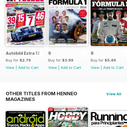
Autobild Extra 13
9
8
Buy for
$2.79
Buy for
$3.99
Buy for
$5.49
View
|
Add to Cart
View
|
Add to Cart
View
|
Add to Cart
OTHER TITLES FROM HENNEO
View All
MAGAZINES