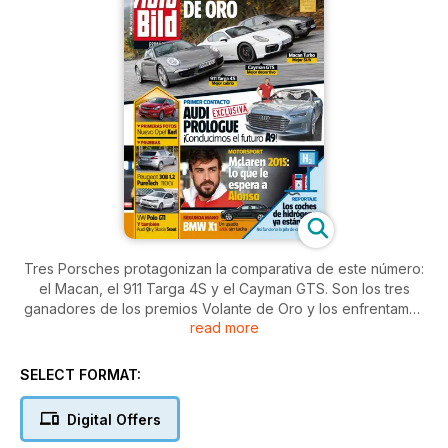
Tres Porsches protagonizan la comparativa de este número:
el Macan, el 911 Targa 4S y el Cayman GTS. Son los tres
ganadores de los premios Volante de Oro y los enfrentamos
read more
en la comparativa estrella de la semana. Además, una
exclusiva: la prueba del Audi Prologue, el prototipo que
adelanta como será el futuro Audi A9. Te contamos todo lo
SELECT FORMAT:
que le espera a Fernando Alonso en McLaren y todo lo que
debes saber sobre los coches de hidrógeno.
Digital Offers