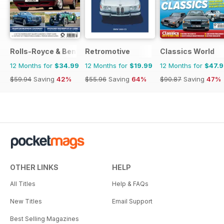
Rolls-Royce & Bentley Driver
Retromotive
Classics World
12 Months for
$34.99
12 Months for
$19.99
12 Months for
$47.
$59.94
Saving
42%
$55.96
Saving
64%
$90.87
Saving
47%
OTHER LINKS
HELP
All Titles
Help & FAQs
New Titles
Email Support
Best Selling Magazines