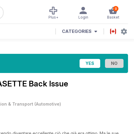
0
Plus+
Login
Basket
CATEGORIES
SETTE Back Issue
tion & Transport
(
Automotive
)
cendo diventare eccellente ciò che già era ottimo. Ma le sue