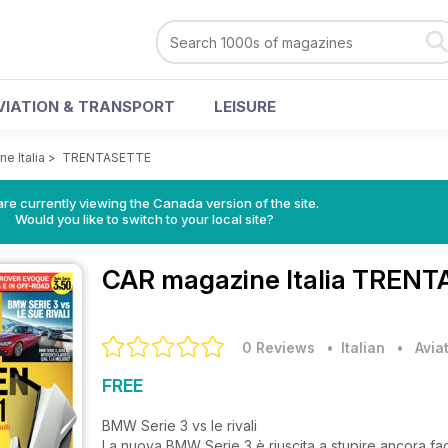
VIATION & TRANSPORT
LEISURE
e Italia
>
TRENTASETTE
re currently viewing the Canada version of the site.
Would you like to switch to your local site?
CAR magazine Italia
TRENTA
0 Reviews
• Italian
•
Avia
FREE
BMW Serie 3 vs le rivali
La nuova BMW Serie 3 è riuscita a stupire ancora fa