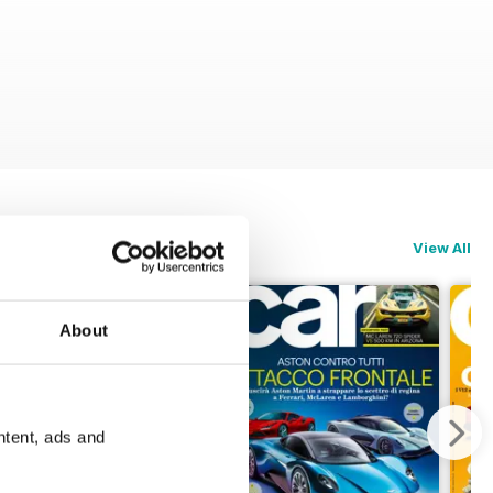
View All
About
ntent, ads and