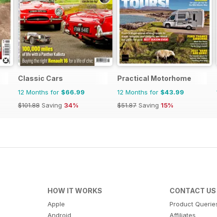
Classic Cars
Practical Motorhome
12 Months for
$66.99
12 Months for
$43.99
$101.88
Saving
34%
$51.87
Saving
15%
HOW IT WORKS
CONTACT US
Apple
Product Querie
Android
Affiliates