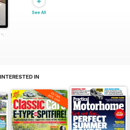
+
See All
"LaFerrari"
INTERESTED IN
EXTRA
20% OFF