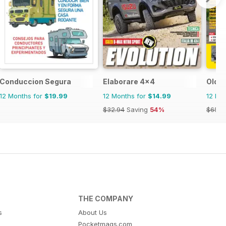
Conduccion Segura
Elaborare 4x4
Old G
12 Months for
$19.99
12 Months for
$14.99
12 Mo
$32.94
Saving
54%
$65.8
THE COMPANY
s
About Us
Pocketmags.com