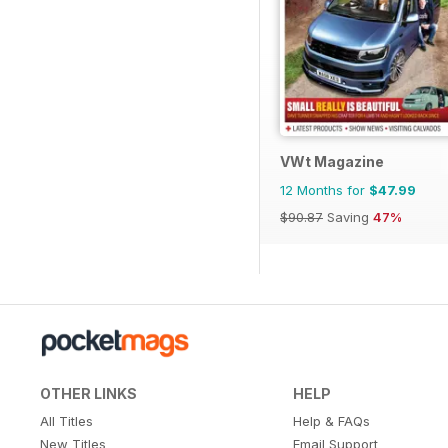
VWt Magazine
12 Months for
$47.99
$90.87
Saving
47%
OTHER LINKS
HELP
All Titles
Help & FAQs
New Titles
Email Support