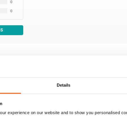
0
0
WS
Details
m
our experience on our website and to show you personalised co