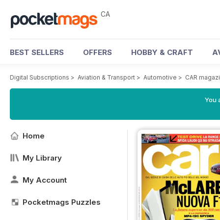
CA
BEST SELLERS
OFFERS
HOBBY & CRAFT
A
Digital Subscriptions
>
Aviation & Transport
>
Automotive
>
CAR magazin
You a
Home
My Library
My Account
Pocketmags Puzzles