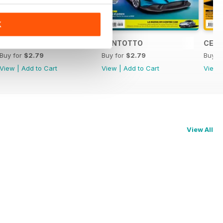
K
CENTONOVE
CENTOTTO
CEN
Buy for
$2.79
Buy for
$2.79
Buy f
View
|
Add to Cart
View
|
Add to Cart
View
View All