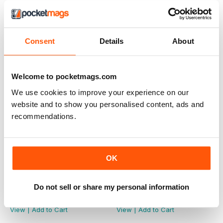
View
|
Add to Cart
View
|
Add to Cart
Consent
Details
About
Welcome to pocketmags.com
We use cookies to improve your experience on our
website and to show you personalised content, ads and
recommendations.
OK
N. 33 Marzo 2014
N. 32 Dicembre 2013
Do not sell or share my personal information
Buy for
$3.99
Buy for
$3.99
View
|
Add to Cart
View
|
Add to Cart