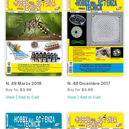
N. 49 Marzo 2018
N. 48 Dicembre 2017
Buy for
$3.99
Buy for
$3.99
View
|
Add to Cart
View
|
Add to Cart