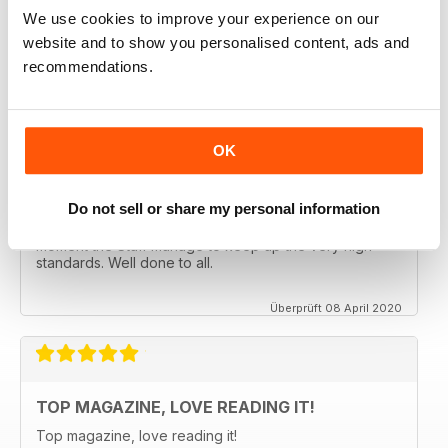
We use cookies to improve your experience on our
CLASSIC CAR BUYER
website and to show you personalised content, ads and
Great reading well done
recommendations.
Überprüft 29 Oktober 2020
OK
CLASSIC CAR BUYER
Do not sell or share my personal information
It is good to see that despite a very difficult time at the
moment the Staff manage to keep up the very high
standards. Well done to all.
Überprüft 08 April 2020
TOP MAGAZINE, LOVE READING IT!
Top magazine, love reading it!