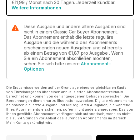
of advice on how to preserve your classic. Then there’s
€11,99 / Monat nach 30 Tagen. Jederzeit kündbar.
some important
Weitere Informationen
news – for example, from next month it will no longer be
necessary
to produce proof of insurance when buying a car tax disc
Diese Ausgabe und andere ältere Ausgaben sind
nicht in einem Classic Car Buyer Abonnement.
and, with the
Das Abonnement enthält die letzte reguläre
closure of DVLA local offices, car clubs are to be given a
Ausgabe und die während des Abonnements
greater role in the processing of claims for ‘lost’ original
erscheinenden neuen Ausgaben und ist bereits
registrations.
ab einem Betrag von
€1,87
pro Ausgabe . Wenn
We also welcome a new ‘columnist’ to our team from this
Sie ein Abonnement abschließen möchten,
week – James Ruppert. James is a regular contributor to a
sehen Sie sich bitte unsere
Abonnement-
Optionen
number of motoring magazines – classic and modern – and
has produced numerous books including Bangernomics, The
British Car Industry: Our Part In Its Downfall,
Die Ersparnisse werden auf der Grundlage eines vergleichbaren Kaufs
The German Car Industry: My Part In Its Victory and My Mini
von Einzelausgaben über einen annualisierten Abonnementzeitraum
Cooper:
berechnet und können von den angegebenen Beträgen abweichen. Die
Berechnungen dienen nur zu Illustrationszwecken. Digitale Abonnements
Its Part In My Breakdown.
beinhalten die letzte Ausgabe und alle regulären Ausgaben, die während
Ihres Abonnements erscheinen, sofern nicht anders angegeben. Das von
Ihnen gewählte Abonnement verlängert sich automatisch, wenn es nicht
bis zu 24 Stunden vor Ablauf des laufenden Abonnements im Bereich
Mein Konto gekündigt wird.