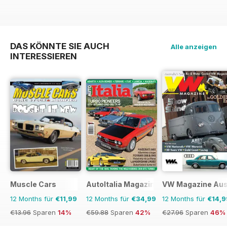
DAS KÖNNTE SIE AUCH
Alle anzeigen
INTERESSIEREN
Muscle Cars
AutoItalia Magazine
VW Magazine Aust
12 Months für
€11,99
12 Months für
€34,99
12 Months für
€14,9
€13.96
Sparen
14%
€59.88
Sparen
42%
€27.96
Sparen
46%