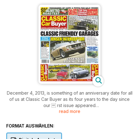
December 4, 2013, is something of an anniversary date for all
of us at Classic Car Buyer as its four years to the day since
our  rst issue appeared
read more
back in 2009. Back then there were those who said we
“wouldn’t last six weeks” in what was considered a vastly
overcrowded market, but
FORMAT AUSWÄHLEN:
206 issues on we’re still here, sales are still rising year-on-
year,