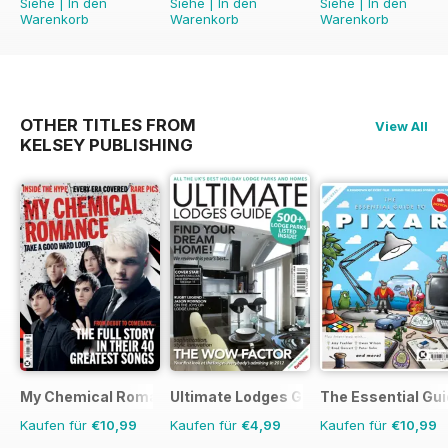
Siehe
|
In den
Siehe
|
In den
Siehe
|
In den
Warenkorb
Warenkorb
Warenkorb
OTHER TITLES FROM
View All
KELSEY PUBLISHING
My Chemical Romance Bookazine
Ultimate Lodges Guide
The Essential Gui
Kaufen für
€10,99
Kaufen für
€4,99
Kaufen für
€10,99