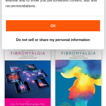
website and to show you personalised content, ads and
recommendations.
June 2022
May 2022
OK
Buy for
€4,99
Buy for
€4,99
Siehe
|
In den Warenkorb
Siehe
|
In den Warenkorb
Do not sell or share my personal information