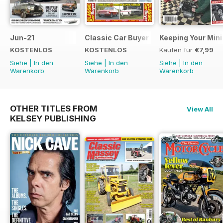
Jun-21
Classic Car Buyer Free Issue
Keeping Your Mini
KOSTENLOS
KOSTENLOS
Kaufen für
€7,99
Siehe
|
In den
Siehe
|
In den
Siehe
|
In den
Warenkorb
Warenkorb
Warenkorb
OTHER TITLES FROM
View All
KELSEY PUBLISHING