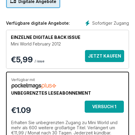
Digitale Angebote
Beginner's luck: It's rare that someone's first Mini project
turns out as good as Luke McCallum's Thirty
Type R Cast
My Mini: Your Mini projects and daily drives
Sofortiger Zugang
Verfügbare digitale Angebote:
Differential knowhow
Read arch tubbing
EINZELNE DIGITALE BACK ISSUE
Hardware: Latest products, book, model, fuel cell, pressure
Mini World February 2012
washer..
JETZT KAUFEN
€
5,99
/ issue
Verfügbar mit
UNBEGRENZTES LESEABONNEMENT
VERSUCH 1
€1.09
MONAT
Erhalten Sie
unbegrenzten Zugang
zu Mini World und
mehr als 600 weitere großartige Titel. Verlängert um
€11,99 / Monat nach 30 Tagen. Jederzeit kündbar.