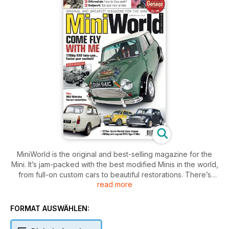
MiniWorld is the original and best-selling magazine for the
Mini. It’s jam-packed with the best modified Minis in the world,
from full-on custom cars to beautiful restorations. There’s
read more
news, club info and technical features, plus our huge
classified section can get you on the road to enjoying the
brilliant Mini scene. This issue also features:
FORMAT AUSWÄHLEN:
Gift Horse: Adam Smith's 3-year Hornet restoration