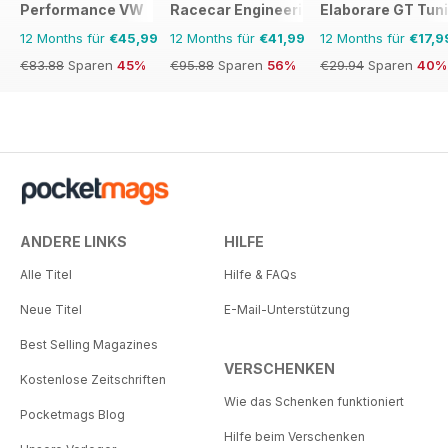
Performance VW
Racecar Engineering
Elaborare GT Tun
12 Months für
€45,99
12 Months für
€41,99
12 Months für
€17,9
€83.88
Sparen
45%
€95.88
Sparen
56%
€29.94
Sparen
40%
ANDERE LINKS
HILFE
Alle Titel
Hilfe & FAQs
Neue Titel
E-Mail-Unterstützung
Best Selling Magazines
VERSCHENKEN
Kostenlose Zeitschriften
Wie das Schenken funktioniert
Pocketmags Blog
Hilfe beim Verschenken