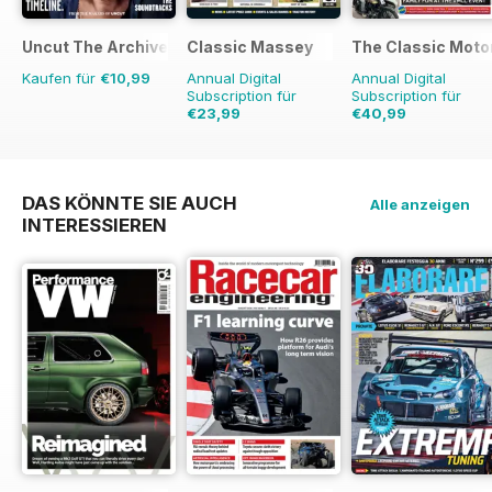
Uncut The Archive Collection
Classic Massey
The Classic Moto
Kaufen für
€10,99
Annual Digital
Annual Digital
Subscription für
Subscription für
€23,99
€40,99
€29.94
Sparen
20%
€71.88
Sparen
43%
DAS KÖNNTE SIE AUCH
Alle anzeigen
INTERESSIEREN