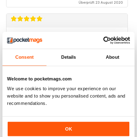
Überprüft 23 August 2020
MINI WORLD
Always enjoyed the magazine
Überprüft 30 März 2020
Consent
Details
About
Welcome to pocketmags.com
GREAT MAGAZINE
We use cookies to improve your experience on our
Great magazine for Mini owners and lovers
website and to show you personalised content, ads and
recommendations.
Überprüft 26 Mai 2017
OK