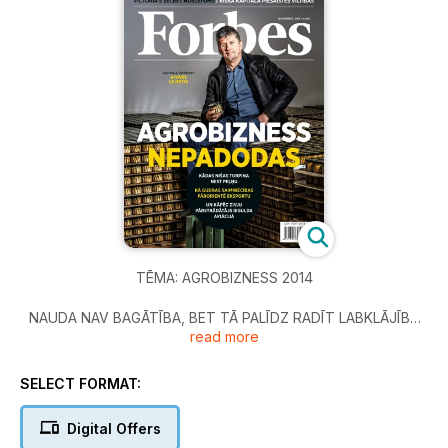
TĒMA: AGROBIZNESS 2014
NAUDA NAV BAGĀTĪBA, BET TĀ PALĪDZ RADĪT LABKLĀJĪBU
read more
Stīva Forbsa sleja
SAVĒJAIS STARP SVEŠIEM
SELECT FORMAT:
Jeļena Jevgrafova par biznesa stratēģiju
Digital Offers
VAI ES VARĒTU SABRUKT?