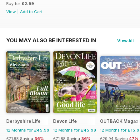
Buy for
£2.99
View
|
Add to Cart
YOU MAY ALSO BE INTERESTED IN
View All
Derbyshire Life
Devon Life
OUTBACK Magazi
12 Months for
£45.99
12 Months for
£45.99
12 Months for
£15.9
£71.88
Saving
36%
£71.88
Saving
36%
£29.94
Saving
47%