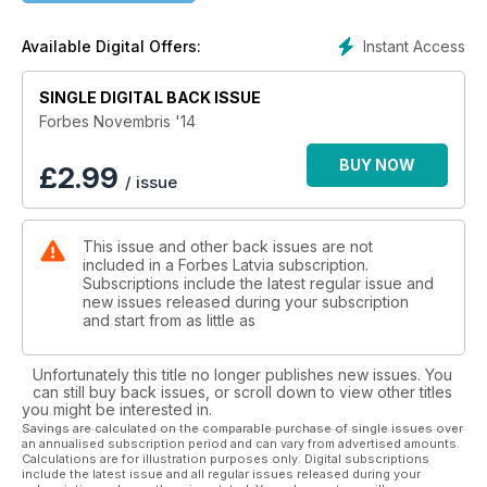
Marks Adomanis par ģeopolitiku
Instant Access
Available Digital Offers:
NAUDA SLĒPJAS NAŠĶOS
Kādreiz tas bija neliels kartupeļu čipsu ražotājs, bet tagad
Inventure piedāvā veselīgākus našķus ar augstāku peļņas
SINGLE DIGITAL BACK ISSUE
maržu. Kā tas viss sākās?
Forbes Novembris '14
MAZUMTIRDZNIECĪBAS JAUNAIS SUPERPĀRIS
BUY NOW
£
2.99
/ issue
Nav daudz miljardiem dolāru vērtu jauno uzņēmumu, ko
vadītu laulāts pāris, kuram ir trīs mazi bērni. Patiesībā tāds ir
tikai viens. Houzz valda nogurdinošs, bet veiksmīgs līdzsvars.
This issue and other back issues are not
included in a Forbes Latvia subscription.
SILTI PAT AUKSTĀ ŪDENĪ
Subscriptions include the latest regular issue and
Taivānas uzņēmums Sheico jau otrajā paaudzē dominē
new issues released during your subscription
hidrotērpu ražošanā.
and start from as little as
PASAULES KURPNIEKS
Unfortunately this title no longer publishes new issues. You
Patlaban ātri augošās nozares – apavu ražošanas – pašā
can still buy back issues, or scroll down to view other titles
centrā atrodas Manzūrs Elahī un Apex Group no Bangladešas.
you might be interested in.
Savings are calculated on the comparable purchase of single issues over
an annualised subscription period and can vary from advertised amounts.
ZINĀTNISKĀ DIĒTA
Calculations are for illustration purposes only. Digital subscriptions
Igauņu biotehnoloģiju uzņēmums Wellbiome piedāvā izstrādāt
include the latest issue and all regular issues released during your