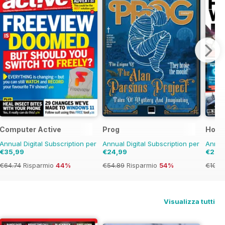
ial
Computer Active
Prog
How 
Annual Digital Subscription per
Annual Digital Subscription per
Annual
€35,99
€24,99
€29,
€64.74
Risparmio
44%
€54.89
Risparmio
54%
€103.
Visualizza tutti