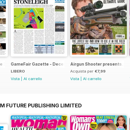
e 3
GameFair Gazette - December 2015
Airgun Shooter presents...T
LIBERO
Acquista per
€7,99
Vista
|
Al carrello
Vista
|
Al carrello
M FUTURE PUBLISHING LIMITED