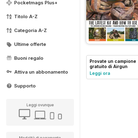
Pocketmags Plus+
Titolo A-Z
Categoria A-Z
Ultime offerte
Buoni regalo
Provate un
campione
gratuito
di Airgun
Shooter
Attiva un abbonamento
Leggi ora
Supporto
Leggi ovunque
Modalità di pagamento