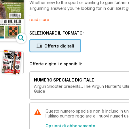
Whether new to the sport or wanting to gain further u
airgunning answers you’re looking for in our latest 
read more
All articles are colour-coded for easy reference: ora
for instruction.
SELEZIONARE IL FORMATO:
Drawing on his expert knowledge, Mat Manning covers
night shooting so you can achieve better results and
Offerte digitali
behaviour in the quarry pages, and reviews equipm
kitbags NV gear and more to help you make the righ
tutorials on prepping woodpigeon and rabbit for the 
Offerte digitali disponibili:
In a nutshell, this is the airgun hunting guide you ha
NUMERO SPECIALE DIGITALE
Airgun Shooter presents...The Airgun Hunter's Ult
Guide
Questo numero speciale non è incluso in u
l'ultimo numero regolare e i nuovi numeri u
Opzioni di abbonamento