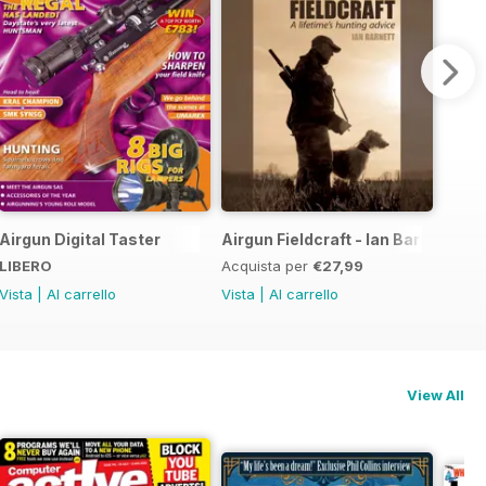
he Airgun Hunter's Ultimate Guide
Airgun Digital Taster
Airgun Fieldcraft - Ian Barnett
LIBERO
Acquista per
€27,99
Vista
|
Al carrello
Vista
|
Al carrello
View All