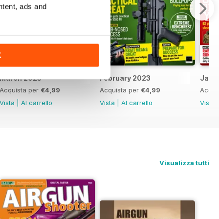
ntent, ads and
K
March 2023
February 2023
Janu
Acquista per
€4,99
Acquista per
€4,99
Acqui
Vista
|
Al carrello
Vista
|
Al carrello
Vista
Visualizza tutti