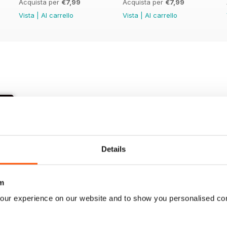
Acquista per
€7,99
Acquista per
€7,99
Vista
|
Al carrello
Vista
|
Al carrello
Details
+
m
our experience on our website and to show you personalised co
See All