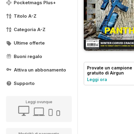
Pocketmags Plus+
Titolo A-Z
Categoria A-Z
Ultime offerte
Buoni regalo
Provate un
campione
Attiva un abbonamento
gratuito
di Airgun
World
Leggi ora
Supporto
Leggi ovunque
Modalità di pagamento