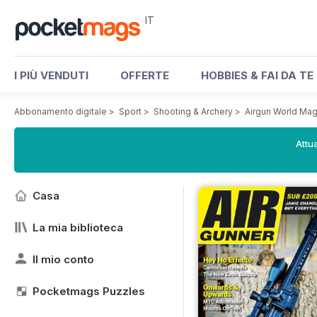
IT
I PIÙ VENDUTI
OFFERTE
HOBBIES & FAI DA TE
Abbonamento digitale
>
Sport
>
Shooting & Archery
>
Airgun World Ma
Attua
Casa
La mia biblioteca
Il mio conto
Pocketmags Puzzles