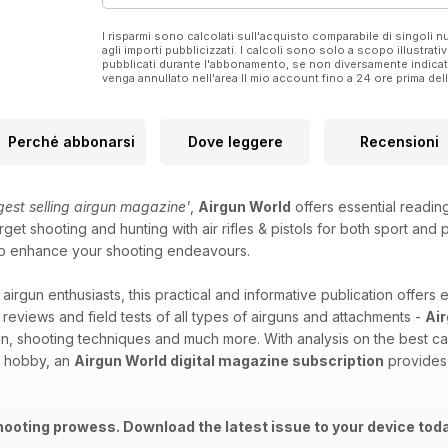
I risparmi sono calcolati sull'acquisto comparabile di singoli
agli importi pubblicizzati. I calcoli sono solo a scopo illustrati
pubblicati durante l'abbonamento, se non diversamente indic
venga annullato nell'area Il mio account fino a 24 ore prima d
Perché abbonarsi
Dove leggere
Recensioni
ggest selling airgun magazine'
,
Airgun World
offers essential readin
get shooting and hunting with air rifles & pistols for both sport and
id to enhance your shooting endeavours.
 airgun enthusiasts, this practical and informative publication offers 
 reviews and field tests of all types of airguns and attachments -
Ai
on, shooting techniques and much more. With analysis on the best ca
d hobby, an
Airgun World digital magazine subscription
provides 
hooting prowess. Download the latest issue to your device tod