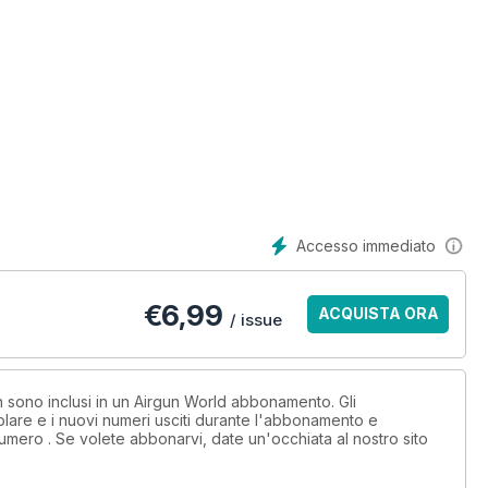
Accesso immediato
€
6,99
ACQUISTA ORA
/ issue
on sono inclusi in un Airgun World abbonamento. Gli
lare e i nuovi numeri usciti durante l'abbonamento e
umero . Se volete abbonarvi, date un'occhiata al nostro sito