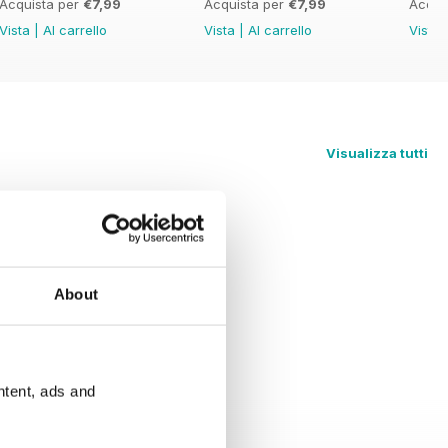
Acquista per
€7,99
Acquista per
€7,99
Acqui
Vista
|
Al carrello
Vista
|
Al carrello
Vista
Visualizza tutti
About
ntent, ads and