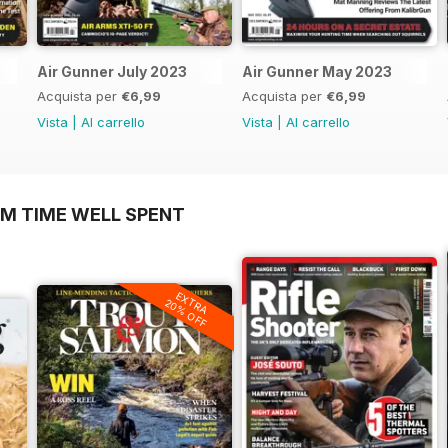
Air Gunner July 2023
Air Gunner May 2023
Acquista per
€6,99
Acquista per
€6,99
Vista
|
Al carrello
Vista
|
Al carrello
OM TIME WELL SPENT
EXTRA
20% OFF