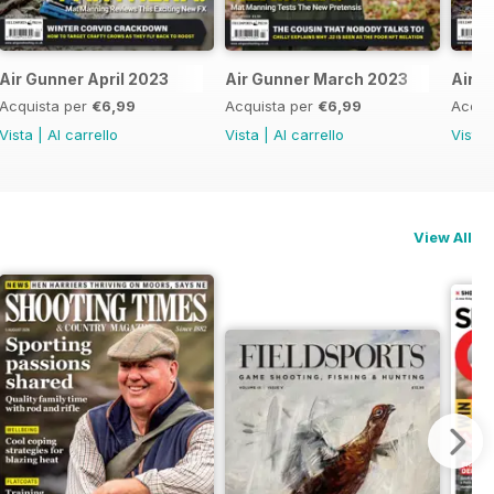
Air Gunner April 2023
Air Gunner March 2023
Air G
Acquista per
€6,99
Acquista per
€6,99
Acqui
Vista
|
Al carrello
Vista
|
Al carrello
Vista
View All