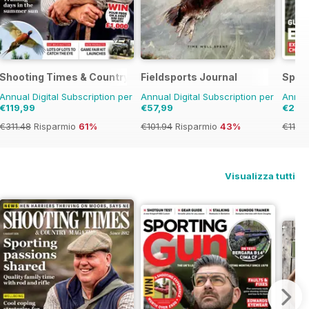
Shooting Times & Country
Fieldsports Journal
Spor
Annual Digital Subscription per
Annual Digital Subscription per
Annual
€119,99
€57,99
€29,
€311.48
Risparmio
61%
€101.94
Risparmio
43%
€119.
Visualizza tutti