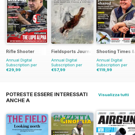
Rifle Shooter
Fieldsports Journal
Shooting Times &
Annual Digital
Annual Digital
Annual Digital
Subscription per
Subscription per
Subscription per
€29,99
€57,99
€119,99
€65.94
Risparmio
€101.94
Risparmio
€311.48
Risparmio
55%
43%
61%
POTRESTE ESSERE INTERESSATI
Visualizza tutti
ANCHE A