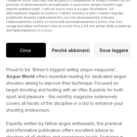
I risparmi sono calcolati sull'acquisto comparabile di singoli numeri su un
periodo di abbonamento annualizzato e possono variare rispetto agli
importi pubblicizzati. I calcoli sono solo a scopo illustrativo. Gli
abbonamenti digitali includono l'ultimo numero e tutti i numeri regolari
pubblicati durante l'abbonamento, se non diversamente indicato.
L'abbonamento scelto si rinnoverà automaticamente a meno che non
venga annullato nell'area Il mio account fino a 24 ore prima della scadenza
dell'abbonamento in corso.
Circa
Perché abbonarsi
Dove leggere
Proud to be
'Britain’s biggest selling airgun magazine'
,
Airgun World
offers essential reading for dedicated airgun
shooters aiming to improve their technique. Focused on
target shooting and hunting with air rifles & pistols for both
sport and pleasure - this monthly magazine extensively
covers all facets of the discipline in a bid to enhance your
shooting endeavours.
Expertly written by fellow airgun enthusiasts, this practical
and informative publication offers excellent advice to
shooters of all abilities and experience levels. Featuring in-