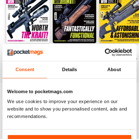
Summer-26
Jul-26
Jun-26
Acquista per
€9,99
Acquista per
€7,99
Acquista per
€7,99
Vista
|
Al carrello
Vista
|
Al carrello
Vista
|
Al carrello
Consent
Details
About
Welcome to pocketmags.com
Provate un
campione gratuito
di Airgun
We use cookies to improve your experience on our
World
website and to show you personalised content, ads and
Leggi ora
recommendations.
SPECIAL EDITIONS
Visualizza tutti