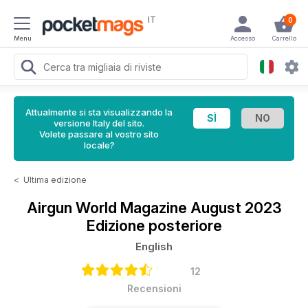
IT
0
Menu
Accesso
Carrello
Attualmente si sta visualizzando la
versione Italy del sito.
Volete passare al vostro sito
locale?
<
Ultima edizione
Airgun World Magazine
August 2023
Edizione posteriore
English
12
Recensioni