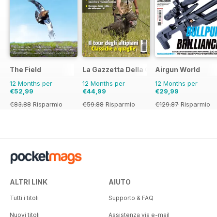
The Field
La Gazzetta Della Cinofilia Venatoria
Airgun World
12 Months per
12 Months per
12 Months per
€52,99
€44,99
€29,99
€83.88
Risparmio
€59.88
Risparmio
€129.87
Risparmio
37%
25%
77%
ALTRI LINK
AIUTO
Tutti i titoli
Supporto & FAQ
Nuovi titoli
Assistenza via e-mail