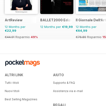
ArtReview
BALLET2000 Edizione Italia
Il Giornale Dell’Ar
12 Months per
12 Months per
€19,99
12 Months per
€22,99
€64,99
€44.91
Risparmio
49%
€76.89
Risparmio
1
ALTRI LINK
AIUTO
Tutti i titoli
Supporto & FAQ
Nuovi titoli
Assistenza via e-mail
Best Selling Magazines
REGALI