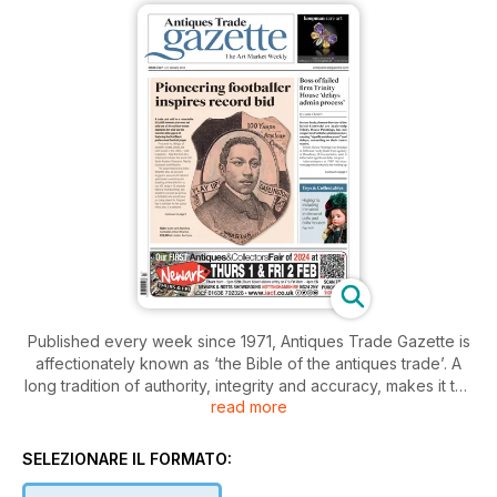
Published every week since 1971, Antiques Trade Gazette is
affectionately known as ‘the Bible of the antiques trade’. A
long tradition of authority, integrity and accuracy, makes it the
read more
essential read for everyone who loves antiques.
With a subscription to Antiques Trade Gazette, you’ll stay
SELEZIONARE IL FORMATO:
ahead of all the developments in the art and antiques market,
plus you’ll enjoy