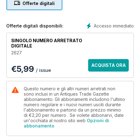
Offerte digitali
• A comprehensive auction calendar – see when and where
every sale will be happening
• Exclusive interviews with dealers, giving you the inside
Accesso immediato
Offerte digitali disponibili:
track on the trade
• Breaking news on key industry developments
SINGOLO NUMERO ARRETRATO
• Secrets, stories and tips from leading specialists and
DIGITALE
collectors
2627
• Top lots advertised by auctioneers
• Previews of the best art and antiques fairs and markets
ACQUISTA ORA
€
5,99
• Special supplements focusing on specific collecting areas
/ issue
Questo numero e gli altri numeri arretrati non
sono inclusi in un Antiques Trade Gazette
abbonamento. Gli abbonamenti includono l'ultimo
numero regolare e i nuovi numeri usciti durante
l'abbonamento e partono da un prezzo minimo
di
€2,20
per numero . Se volete abbonarvi, date
un'occhiata al nostro sito web
Opzioni di
abbonamento