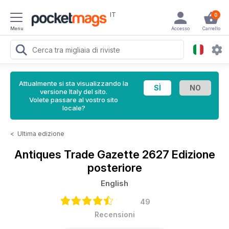
IT
0
Menu
Accesso
Carrello
Attualmente si sta visualizzando la
versione Italy del sito.
Volete passare al vostro sito
locale?
<
Ultima edizione
Antiques Trade Gazette
2627 Edizione
posteriore
English
49
Recensioni