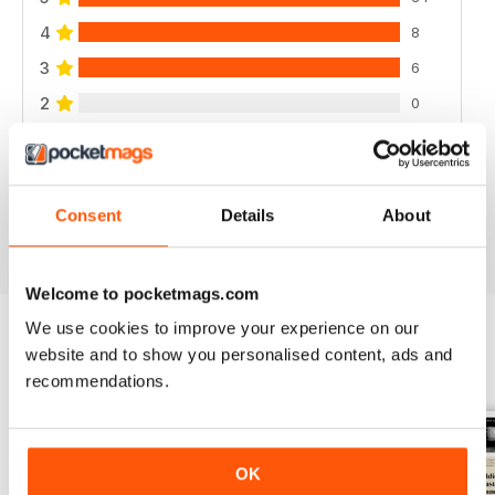
4
8
3
6
2
0
1
1
Consent
Details
About
VISUALIZZA LE RECENSIONI
Welcome to pocketmags.com
We use cookies to improve your experience on our
website and to show you personalised content, ads and
EDIZIONI INDIETRO
Visualizza tutti
recommendations.
OK