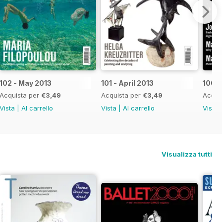
102 - May 2013
101 - April 2013
100 -
Acquista per
€3,49
Acquista per
€3,49
Acqui
Vista
|
Al carrello
Vista
|
Al carrello
Vista
Visualizza tutti