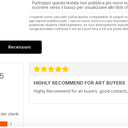
Purtroppo questa testata non pubblica più nuovi num
scorrere verso il basso per visualizzare altri titoli
I risparmi sono calcolati sull'acquisto comparabile di singoli
agli importi pubblicizzati. I calcoli sono solo a scopo illustrati
pubblicati durante l'abbonamento, se non diversamente indic
venga annullato nell'area Il mio account fino a 24 ore prima d
Recensioni
/5
HIGHLY RECOMMEND FOR ART BUYERS
Highly Recommend for art buyers, good contacts, 
dei clienti
1