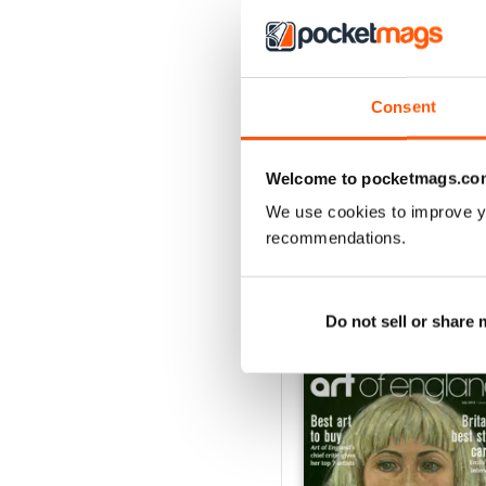
4
3
2
Consent
1
Welcome to pocketmags.co
VISUALIZZA LE REC
We use cookies to improve y
recommendations.
Do not sell or share
EDIZIONI INDIETRO