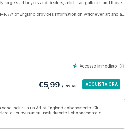
ly targets art buyers and dealers, artists, art galleries and those
ive, Art of England provides information on whichever art and art
th. With great editorial diversity, articles of exceptional
ery owners and experts in their field, Art of England provides
 modern/abstract art from established and emerging artists,
 and beyond.
Accesso immediato
€
5,99
ACQUISTA ORA
/ issue
n sono inclusi in un Art of England abbonamento. Gli
lare e i nuovi numeri usciti durante l'abbonamento e