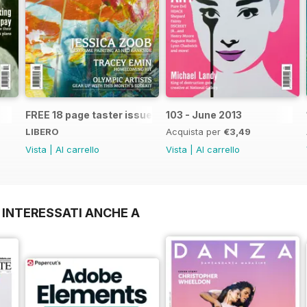
FREE 18 page taster issue
103 - June 2013
LIBERO
Acquista per
€3,49
Vista
|
Al carrello
Vista
|
Al carrello
 INTERESSATI ANCHE A