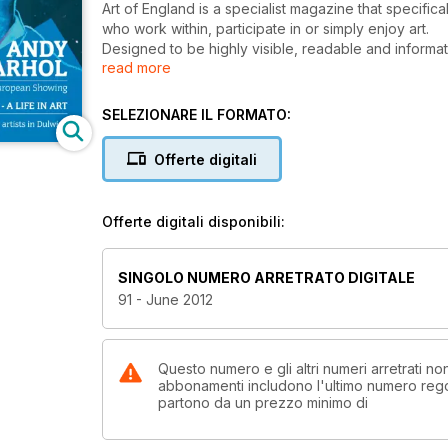
Art of England is a specialist magazine that specifical
who work within, participate in or simply enjoy art.
Designed to be highly visible, readable and informat
read more
events are available, topical and newsworthy each mon
interest and quality written by curators, artists, gall
reviews, previews and an insight into traditional and
SELEZIONARE IL FORMATO:
ranging from pre-Raphaelite to Young British Artists
Offerte digitali
Offerte digitali disponibili:
SINGOLO NUMERO ARRETRATO DIGITALE
91 - June 2012
Questo numero e gli altri numeri arretrati no
abbonamenti includono l'ultimo numero rego
partono da un prezzo minimo di