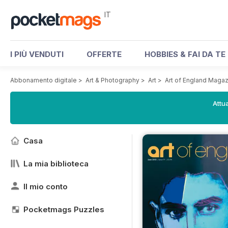
IT
I PIÙ VENDUTI
OFFERTE
HOBBIES & FAI DA TE
Abbonamento digitale
>
Art & Photography
>
Art
>
Art of England Maga
Attua
Casa
La mia biblioteca
Il mio conto
Pocketmags Puzzles