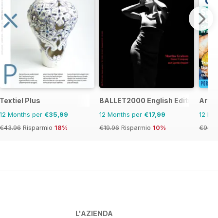
Textiel Plus
BALLET2000 English Edition
Artis
12 Months per
€35,99
12 Months per
€17,99
12 Mo
€43.96
Risparmio
18%
€19.96
Risparmio
10%
€90.8
L'AZIENDA