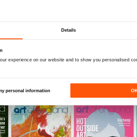
0
0
0
Details
0
m
ENSIONI
our experience on our website and to show you personalised co
 my personal information
O