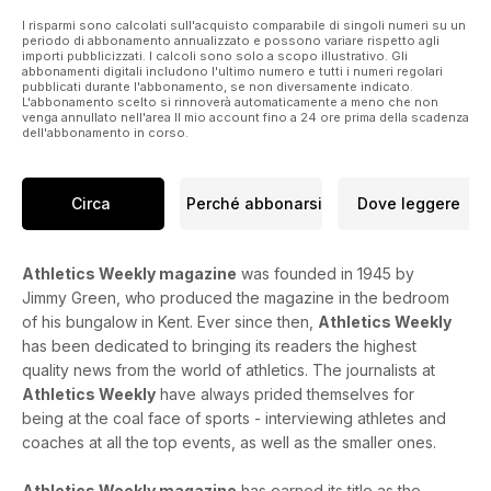
I risparmi sono calcolati sull'acquisto comparabile di singoli numeri su un
periodo di abbonamento annualizzato e possono variare rispetto agli
importi pubblicizzati. I calcoli sono solo a scopo illustrativo. Gli
abbonamenti digitali includono l'ultimo numero e tutti i numeri regolari
pubblicati durante l'abbonamento, se non diversamente indicato.
L'abbonamento scelto si rinnoverà automaticamente a meno che non
venga annullato nell'area Il mio account fino a 24 ore prima della scadenza
dell'abbonamento in corso.
Circa
Perché abbonarsi
Dove leggere
Athletics Weekly magazine
was founded in 1945 by
Jimmy Green, who produced the magazine in the bedroom
of his bungalow in Kent. Ever since then,
Athletics Weekly
has been dedicated to bringing its readers the highest
quality news from the world of athletics. The journalists at
Athletics Weekly
have always prided themselves for
being at the coal face of sports - interviewing athletes and
coaches at all the top events, as well as the smaller ones.
Athletics Weekly magazine
has earned its title as the