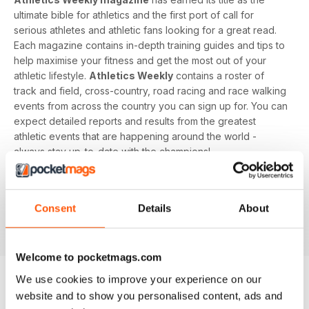
ultimate bible for athletics and the first port of call for
serious athletes and athletic fans looking for a great read.
Each magazine contains in-depth training guides and tips to
help maximise your fitness and get the most out of your
athletic lifestyle.
Athletics Weekly
contains a roster of
track and field, cross-country, road racing and race walking
events from across the country you can sign up for. You can
expect detailed reports and results from the greatest
athletic events that are happening around the world -
always stay up-to-date with the champions!
Whether you're a keen athlete, a professional or even a
newbie to your sport of choice,
Athletics Weekly
is the
Consent
Details
About
interesting and informative read that’ll help maximise your
potential as an athlete.
Welcome to pocketmags.com
We use cookies to improve your experience on our
website and to show you personalised content, ads and
EDIZIONI INDIETRO
Visualizza tutti