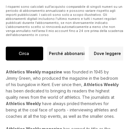
I risparmi sono calcolati sull'acquisto comparabile di singoli numeri su un
periodo di abbonamento annualizzato e possono variare rispetto agli
importi pubblicizzati. I calcoli sono solo a scopo illustrativo. Gli
abbonamenti digitali includono l'ultimo numero e tutti i numeri regolari
pubblicati durante l'abbonamento, se non diversamente indicato.
L'abbonamento scelto si rinnoverà automaticamente a meno che non
venga annullato nell'area Il mio account fino a 24 ore prima della scadenza
dell'abbonamento in corso.
Circa
Perché abbonarsi
Dove leggere
Athletics Weekly magazine
was founded in 1945 by
Jimmy Green, who produced the magazine in the bedroom
of his bungalow in Kent. Ever since then,
Athletics Weekly
has been dedicated to bringing its readers the highest
quality news from the world of athletics. The journalists at
Athletics Weekly
have always prided themselves for
being at the coal face of sports - interviewing athletes and
coaches at all the top events, as well as the smaller ones.
Athletics Weekly magazine
has earned its title as the