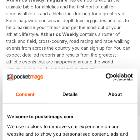
ultimate bible for athletics and the first port of call for
serious athletes and athletic fans looking for a great read.
Each magazine contains in-depth training guides and tips to
help maximise your fitness and get the most out of your
athletic lifestyle.
Athletics Weekly
contains a roster of
track and field, cross-country, road racing and race walking
events from across the country you can sign up for. You can
expect detailed reports and results from the greatest
athletic events that are happening around the world -
always stay up-to-date with the champions!
Whether you're a keen athlete, a professional or even a
newbie to your sport of choice,
Athletics Weekly
is the
Consent
Details
About
interesting and informative read that’ll help maximise your
potential as an athlete.
Welcome to pocketmags.com
We use cookies to improve your experience on our
website and to show you personalised content, ads and
EDIZIONI INDIETRO
Visualizza tutti