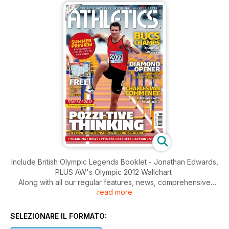
Include British Olympic Legends Booklet - Jonathan Edwards,
PLUS AW's Olympic 2012 Wallchart
Along with all our regular features, news, comprehensive
read more
results, product reviews, training advice and events listings,
this week's AW features
- Young Athlete - Making waves in triathlon, Northern cross
SELEZIONARE IL FORMATO:
champ Georgia Taylor-Brown