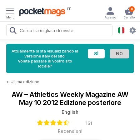
IT
0
Menu
Accesso
Carrello
Attualmente si sta visualizzando la
versione Italy del sito.
Volete passare al vostro sito
locale?
<
Ultima edizione
AW – Athletics Weekly Magazine
AW
May 10 2012 Edizione posteriore
English
151
Recensioni