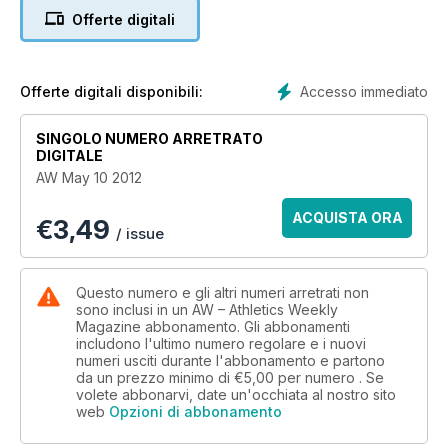
- Summer Preview - Setting the scene on the 2012 summer,
Offerte digitali
including AW interviews Charles van Commenee and this
summer's top fixture list
- Spotlight - Seguy bubka, recalls his Olympic highs and lows
- Performance - Avoid injury, strengthen your gluts
Accesso immediato
Offerte digitali disponibili:
- Performance - 5 exercises to strengthen your core
SINGOLO NUMERO ARRETRATO
DIGITALE
AW May 10 2012
ACQUISTA ORA
€
3,49
/ issue
Questo numero e gli altri numeri arretrati non
sono inclusi in un AW – Athletics Weekly
Magazine abbonamento. Gli abbonamenti
includono l'ultimo numero regolare e i nuovi
numeri usciti durante l'abbonamento e partono
da un prezzo minimo di
€5,00
per numero . Se
volete abbonarvi, date un'occhiata al nostro sito
web
Opzioni di abbonamento