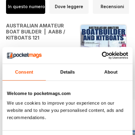
In questo numero
Dove leggere
Recensioni
AUSTRALIAN AMATEUR
BOAT BUILDER | AABB /
KITBOATS 121
AUSTRALASIAN AMATEUR
BOATBUILDER / KITBOATS
magazine issue 121 is ON SALE
NOW!
Consent
Details
About
Featuring:
• Australian Wooden Boat Festival
Per saperne di più
• Spray Deflector
Welcome to pocketmags.com
• Bribie Island Classic Boat
Regatta 2023
We use cookies to improve your experience on our
• Re-Radiating Antenna for GPS
website and to show you personalised content, ads and
• Marine Plywood
recommendations.
EDIZIONI INDIETRO
Visualizza tutti
and much much more ...