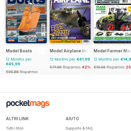
Model Boats
Model Airplane International
Model Farmer Ma
12 Months per
12 Months per
€41,99
12 Months per
€14,
€45,99
€71.88
Risparmio
42%
€19.96
Risparmio
2
€95.88
Risparmio
52%
ALTRI LINK
AIUTO
Tutti i titoli
Supporto & FAQ