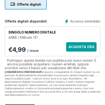
Offerte digitali
Accesso immediato
Offerte digitali disponibili:
SINGOLO NUMERO DIGITALE
AABB / KitBoats 121
ACQUISTA ORA
€
4,99
/ issue
Purtroppo questa testata non pubblica più nuovi numeri. È
ancora possibile acquistare i numeri arretrati, oppure
scorrere verso il basso per visualizzare altri titoli che
potrebbero interessarvi.
I risparmi sono calcolati sull'acquisto comparabile di singoli numeri su un
periodo di abbonamento annualizzato e possono variare rispetto agli
importi pubblicizzati. I calcoli sono solo a scopo illustrativo. Gli
abbonamenti digitali includono l'ultimo numero e tutti i numeri regolari
pubblicati durante l'abbonamento, se non diversamente indicato.
L'abbonamento scelto si rinnoverà automaticamente a meno che non
venga annullato nell'area Il mio account fino a 24 ore prima della scadenza
dell'abbonamento in corso.