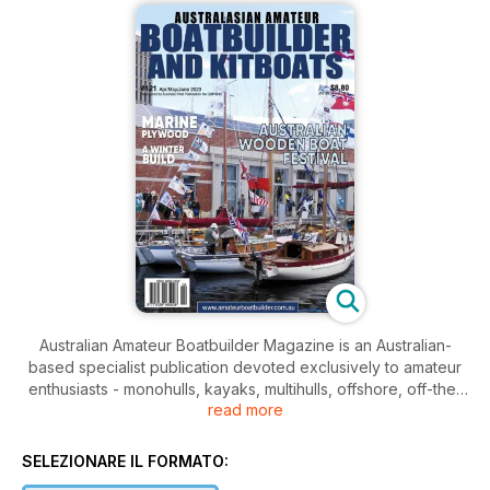
Australian Amateur Boatbuilder Magazine is an Australian-
based specialist publication devoted exclusively to amateur
enthusiasts - monohulls, kayaks, multihulls, offshore, off-the-
read more
beach, power, racing and cruising. It is published 4 times a
year and is one of a very limited number of magazines
worldwide catering entirely to amateur built boats.
SELEZIONARE IL FORMATO: