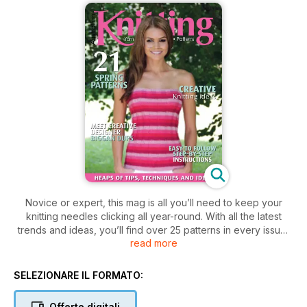
Novice or expert, this mag is all you’ll need to keep your
knitting needles clicking all year-round. With all the latest
trends and ideas, you’ll find over 25 patterns in every issue,
read more
all ranging in difficulty and with easy to follow step-by-step
instructions. Discover cool summer yarns and cottons to make
funky bucket bags, crop-tops and light-weight vests; settle
SELEZIONARE IL FORMATO:
into winter with on-trend patterns for beanies and scarves,
cosy jumpers and chunky cardi’s; and in between, enjoy
Offerte digitali