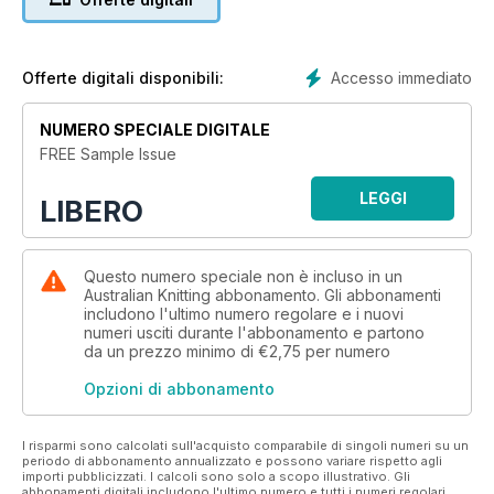
simple projects for soft toys, stool covers and more. A
glossary includes a beginner’s tool kit and a basic ‘how–to’
for techniques such as casting on, knit and purl stitches,
casting off, crochet chains, knotted fringes - plus all the
Accesso immediato
Offerte digitali disponibili:
knitting and crochet terms and abbreviations. What more
could you ask for?
NUMERO SPECIALE DIGITALE
FREE Sample Issue
LEGGI
LIBERO
Questo numero speciale non è incluso in un
Australian Knitting abbonamento. Gli abbonamenti
includono l'ultimo numero regolare e i nuovi
numeri usciti durante l'abbonamento e partono
da un prezzo minimo di
€2,75
per numero
Opzioni di abbonamento
I risparmi sono calcolati sull'acquisto comparabile di singoli numeri su un
periodo di abbonamento annualizzato e possono variare rispetto agli
importi pubblicizzati. I calcoli sono solo a scopo illustrativo. Gli
abbonamenti digitali includono l'ultimo numero e tutti i numeri regolari