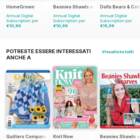
HomeGrown
Beanies Shawls and Scarves
Dolls Bears & Col
Annual Digital
Annual Digital
Annual Digital
Subscription per
Subscription per
Subscription per
€10,99
€10,99
€15,99
€27.96
Risparmio
61%
€11.98
Risparmio
8%
€23.96
Risparmio
33%
POTRESTE ESSERE INTERESSATI
Visualizza tutti
ANCHE A
Quilters Companion
Knit Now
Beanies Shawls a