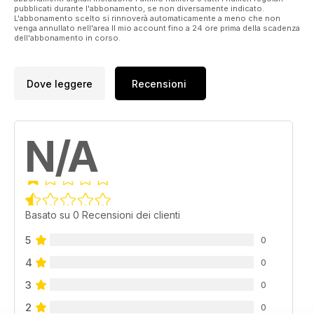
pubblicati durante l'abbonamento, se non diversamente indicato.
L'abbonamento scelto si rinnoverà automaticamente a meno che non
venga annullato nell'area Il mio account fino a 24 ore prima della scadenza
dell'abbonamento in corso.
Dove leggere
Recensioni
N/A
Basato su 0 Recensioni dei clienti
5
0
4
0
3
0
2
0