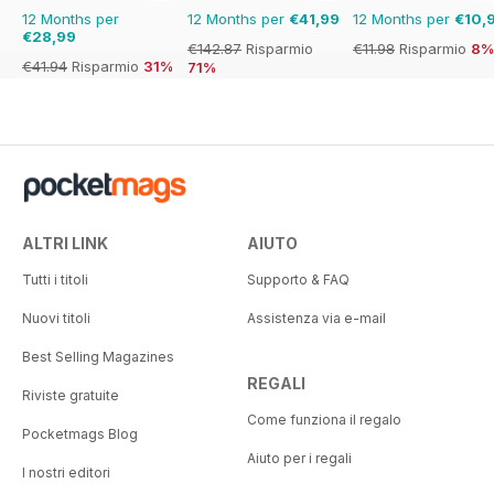
12 Months per
12 Months per
€41,99
12 Months per
€10,
€28,99
€142.87
Risparmio
€11.98
Risparmio
8%
€41.94
Risparmio
31%
71%
ALTRI LINK
AIUTO
Tutti i titoli
Supporto & FAQ
Nuovi titoli
Assistenza via e-mail
Best Selling Magazines
REGALI
Riviste gratuite
Come funziona il regalo
Pocketmags Blog
Aiuto per i regali
I nostri editori