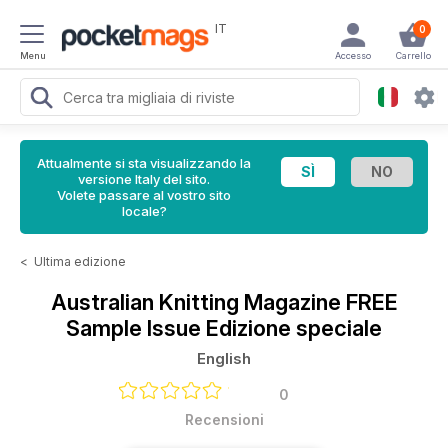
IT
0
Menu
Accesso
Carrello
Attualmente si sta visualizzando la
versione Italy del sito.
Volete passare al vostro sito
locale?
<
Ultima edizione
Australian Knitting Magazine
FREE
Sample Issue Edizione speciale
English
0
Recensioni