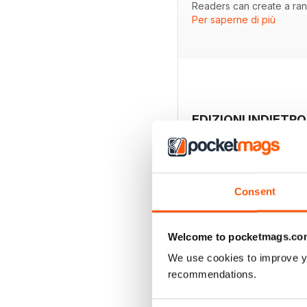
Readers can create a ran
Per saperne di più
of Rainebears New Zealan
and Tootsy the Poodle by 
construction instructions
The issue also features en
realistic soft-sculpture 
Goldelocs Bears, whose aw
Special features explore 
EDIZIONI INDIETRO
airbrushing and pattern de
founder of the iconic Ste
PDF]
Completing the issue are i
travel adventures with Di
Consent
Welcome to pocketmags.co
We use cookies to improve y
recommendations.