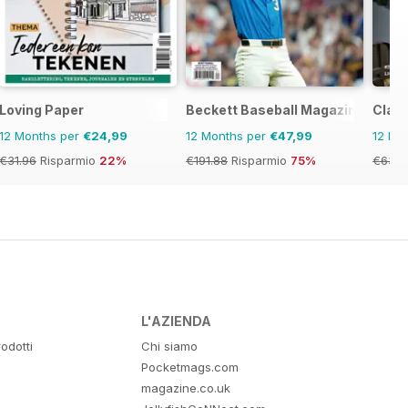
Loving Paper
Beckett Baseball Magazine
Class
12 Months per
€24,99
12 Months per
€47,99
12 Mo
€31.96
Risparmio
22%
€191.88
Risparmio
75%
€63.9
L'AZIENDA
odotti
Chi siamo
Pocketmags.com
magazine.co.uk