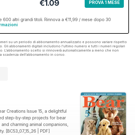
€1.09
PROVA 1 MESE
 600 altri grandi titoli. Rinnova a €11,99 / mese dopo 30
ormazioni
 numeri su un periodo di abbonamento annualizzato e possono variare rispetto
vo. Gli abbonamenti digitali includono l'ultimo numero e tutti i numeri regolari
ato. L'abbonamento scelto si rinnoverà automaticamente a meno che non
ella scadenza dell'abbonamento in corso.
ar Creations Issue 15, a delightful
iled step-by-step projects for bear
ies and charming animal companions,
ity. [BC53_07_15_26 | PDF]