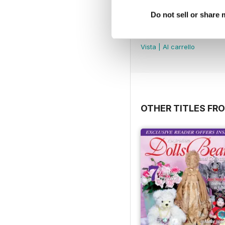
Do not sell or share
Volume 5 Issue 2
Acquista per
€4,99
Vista
|
Al carrello
OTHER TITLES FR