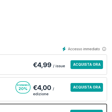
Accesso immediato
€
4,99
ACQUISTA ORA
/ issue
€4,00
RISPARMIO
ACQUISTA ORA
20%
/
edizione