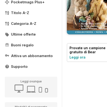
Pocketmags Plus+
Titolo A-Z
Categoria A-Z
Ultime offerte
Buoni regalo
Provate un
campione
gratuito
di Bear
Attiva un abbonamento
Creations
Leggi ora
Supporto
Leggi ovunque
Modalità di pagamento