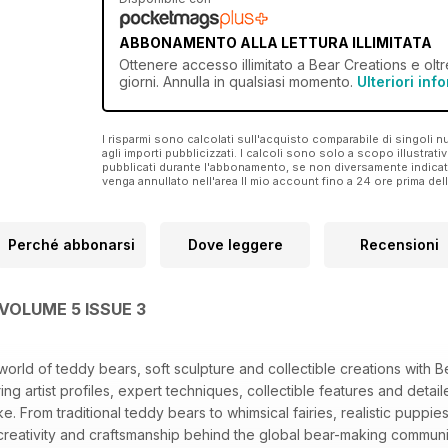
ABBONAMENTO ALLA LETTURA ILLIMITATA
Ottenere
accesso illimitato
a Bear Creations e oltre
giorni. Annulla in qualsiasi momento.
Ulteriori inf
I risparmi sono calcolati sull'acquisto comparabile di singoli
agli importi pubblicizzati. I calcoli sono solo a scopo illustrati
pubblicati durante l'abbonamento, se non diversamente indic
venga annullato nell'area Il mio account fino a 24 ore prima d
Perché abbonarsi
Dove leggere
Recensioni
VOLUME 5 ISSUE 3
orld of teddy bears, soft sculpture and collectible creations with Be
ing artist profiles, expert techniques, collectible features and deta
ke. From traditional teddy bears to whimsical fairies, realistic pupp
 creativity and craftsmanship behind the global bear-making commun