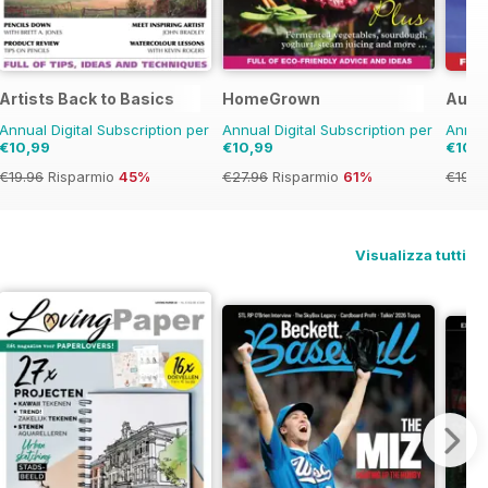
Artists Back to Basics
HomeGrown
Austr
Annual Digital Subscription per
Annual Digital Subscription per
Annual
€10,99
€10,99
€10,
€19.96
Risparmio
45%
€27.96
Risparmio
61%
€19.9
Visualizza tutti