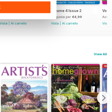
K
Volume 4 Issue 3
Volume 4 Issue 2
Volum
Acquista per
€4,99
Acquista per
€4,99
Acqui
Vista
|
Al carrello
Vista
|
Al carrello
Vista
View All