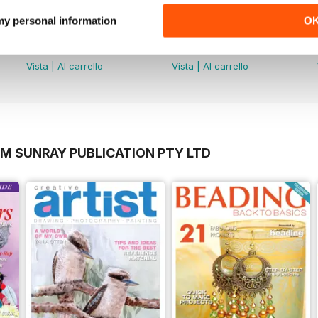
 my personal information
O
Volume 5 Issue 1
Volume 4 Issue 4
Acquista per
€4,99
Acquista per
€4,99
Vista
|
Al carrello
Vista
|
Al carrello
OM SUNRAY PUBLICATION PTY LTD