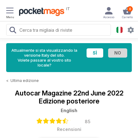
IT
0
Menu
Accesso
Carrello
Attualmente si sta visualizzando la
versione Italy del sito.
Volete passare al vostro sito
locale?
<
Ultima edizione
Autocar Magazine
22nd June 2022
Edizione posteriore
English
85
Recensioni