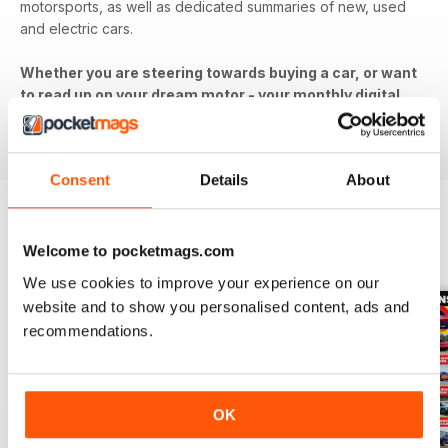
motorsports, as well as dedicated summaries of new, used
and electric cars.
Whether you are steering towards buying a car, or want
to read up on your dream motor - your monthly digital
subscription to Autocar has you covered. Download
the latest issue to your device today!
Consent
Details
About
EDIZIONI INDIETRO
Welcome to pocketmags.com
Visualizza tutti
We use cookies to improve your experience on our
website and to show you personalised content, ads and
recommendations.
OK