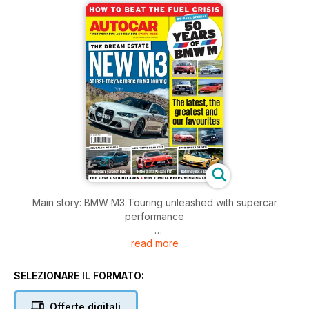
Main story: BMW M3 Touring unleashed with supercar
performance
read more
Other stories:
Citroën ë-C4
Electrogenic Mini Cooper
SELEZIONARE IL FORMATO:
Nissan Juke Hybrid
Chevrolet Corvette 3LT Coupé ROAD TEST
Offerte digitali