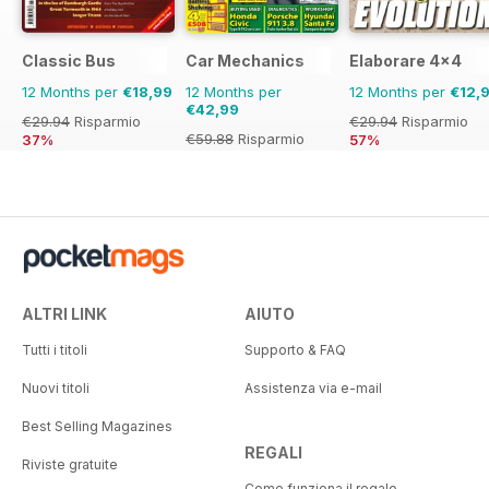
Classic Bus
Car Mechanics
Elaborare 4x4
12 Months per
€18,99
12 Months per
12 Months per
€12,
€42,99
€29.94
Risparmio
€29.94
Risparmio
€59.88
Risparmio
37%
57%
28%
ALTRI LINK
AIUTO
Tutti i titoli
Supporto & FAQ
Nuovi titoli
Assistenza via e-mail
Best Selling Magazines
REGALI
Riviste gratuite
Come funziona il regalo