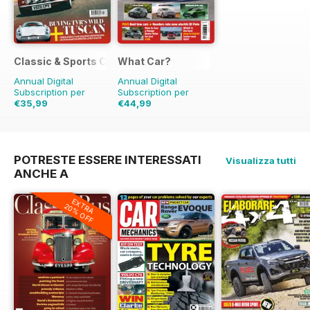
Classic & Sports Car
What Car?
Annual Digital
Annual Digital
Subscription per
Subscription per
€35,99
€44,99
€71.88
Risparmio
50%
€103.87
Risparmio
57%
POTRESTE ESSERE INTERESSATI
Visualizza tutti
ANCHE A
EXTRA
20% OFF