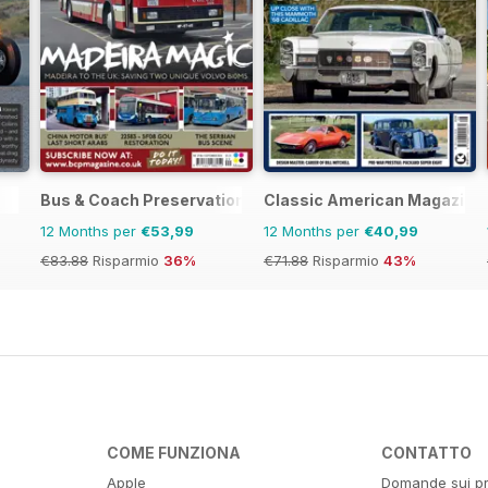
Bus & Coach Preservation
Classic American Magazine
12 Months per
€53,99
12 Months per
€40,99
€83.88
Risparmio
36%
€71.88
Risparmio
43%
COME FUNZIONA
CONTATTO
Apple
Domande sui pr