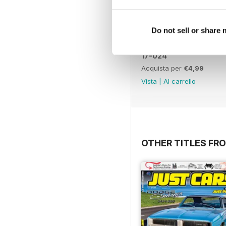
Do not sell or share
17-024
Acquista per
€4,99
Vista
|
Al carrello
OTHER TITLES FR