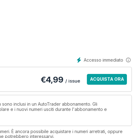
Accesso immediato
€
4,99
ACQUISTA ORA
/ issue
on sono inclusi in un AutoTrader abbonamento. Gli
lare e i nuovi numeri usciti durante l'abbonamento e
eri. È ancora possibile acquistare i numeri arretrati, oppure
 che potrebbero interessarvi.