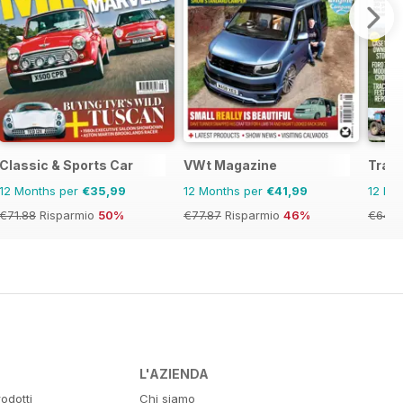
Classic & Sports Car
VWt Magazine
Tract
12 Months per
€35,99
12 Months per
€41,99
12 Mo
€71.88
Risparmio
50%
€77.87
Risparmio
46%
€64.8
L'AZIENDA
odotti
Chi siamo