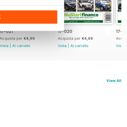
K
17-021
17-020
17-0
Acquista per
€4,99
Acquista per
€4,99
Acqui
Vista
|
Al carrello
Vista
|
Al carrello
Vista
View All