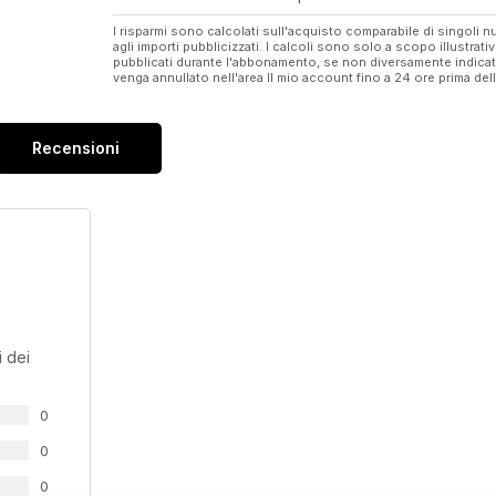
I risparmi sono calcolati sull'acquisto comparabile di singoli
agli importi pubblicizzati. I calcoli sono solo a scopo illustrati
pubblicati durante l'abbonamento, se non diversamente indic
venga annullato nell'area Il mio account fino a 24 ore prima d
Recensioni
 dei
0
0
0