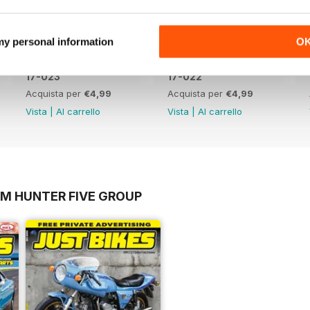
 my personal information
O
17-023
17-022
Acquista per
€4,99
Acquista per
€4,99
Vista
|
Al carrello
Vista
|
Al carrello
OM HUNTER FIVE GROUP