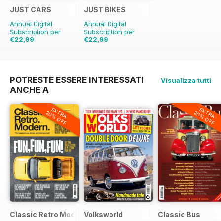
JUST CARS
JUST BIKES
Annual Digital
Annual Digital
Subscription per
Subscription per
€22,99
€22,99
€59.88
Risparmio
€59.88
Risparmio
62%
62%
POTRESTE ESSERE INTERESSATI
Visualizza tutti
ANCHE A
EXTRA
EXTRA
20% OFF
20% OFF
Classic Retro Modern Magazine
Volksworld
Classic Bus