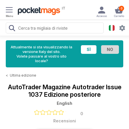
IT
0
Menu
Accesso
Carrello
Attualmente si sta visualizzando la
versione Italy del sito.
Volete passare al vostro sito
locale?
<
Ultima edizione
AutoTrader Magazine
Autotrader Issue
1037 Edizione posteriore
English
0
Recensioni