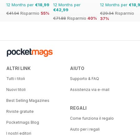
12 Months per
€18,99
12 Months per
12 Months per
€18,
€42,99
€41.94
Risparmio
55%
€29.94
Risparmio
€71.88
Risparmio
40%
37%
ALTRI LINK
AIUTO
Tutti i titoli
Supporto & FAQ
Nuovi titoli
Assistenza via e-mail
Best Selling Magazines
REGALI
Riviste gratuite
Come funziona il regalo
Pocketmags Blog
Aiuto per i regali
I nostri editori