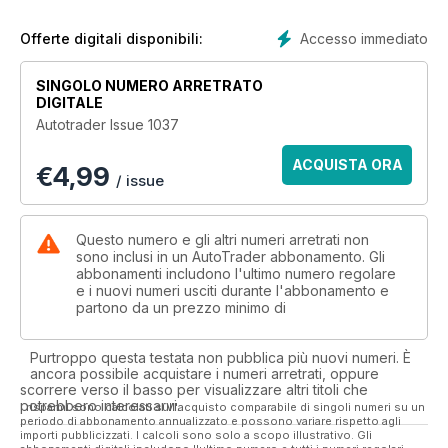
Accesso immediato
Offerte digitali disponibili:
SINGOLO NUMERO ARRETRATO
DIGITALE
Autotrader Issue 1037
ACQUISTA ORA
€
4,99
/ issue
Questo numero e gli altri numeri arretrati non
sono inclusi in un AutoTrader abbonamento. Gli
abbonamenti includono l'ultimo numero regolare
e i nuovi numeri usciti durante l'abbonamento e
partono da un prezzo minimo di
Purtroppo questa testata non pubblica più nuovi numeri. È
ancora possibile acquistare i numeri arretrati, oppure
scorrere verso il basso per visualizzare altri titoli che
potrebbero interessarvi.
I risparmi sono calcolati sull'acquisto comparabile di singoli numeri su un
periodo di abbonamento annualizzato e possono variare rispetto agli
importi pubblicizzati. I calcoli sono solo a scopo illustrativo. Gli