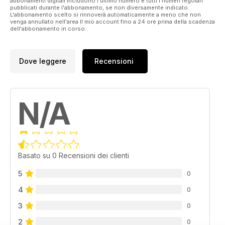
abbonamenti digitali includono l'ultimo numero e tutti i numeri regolari
pubblicati durante l'abbonamento, se non diversamente indicato.
L'abbonamento scelto si rinnoverà automaticamente a meno che non
venga annullato nell'area Il mio account fino a 24 ore prima della scadenza
dell'abbonamento in corso.
Dove leggere
Recensioni
N/A
Basato su 0 Recensioni dei clienti
5
0
4
0
3
0
2
0