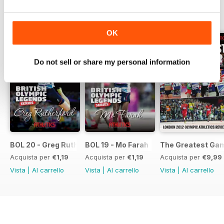
EDIZIONI INDIETRO
Visualizza tutti
OK
Do not sell or share my personal information
BOL 20 - Greg Rutherford
BOL 19 - Mo Farah
The Greatest Ga
Acquista per
€1,19
Acquista per
€1,19
Acquista per
€9,99
Vista
|
Al carrello
Vista
|
Al carrello
Vista
|
Al carrello