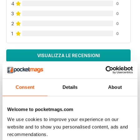
4
0
3
0
2
0
1
0
VISUALIZZA LE RECENSIONI
Consent
Details
About
All the booklets and Bookazines are just magic, great
pictures.
Recensito 14 giugno 2012
Welcome to pocketmags.com
We use cookies to improve your experience on our
website and to show you personalised content, ads and
recommendations.