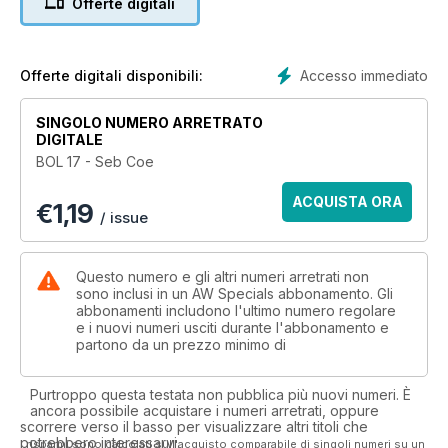
Offerte digitali
Holmes, Ken Matthews, Don Thompson, Ann Packer, Allan
Wells, Chris Brasher, Tessa Sanderson, Steve Ovett, Christine
Ohuruogu, Lidford Christie, Mark Peters, Mary Rand,
Jonathan Edwards, Denise Lewis, Lynn Davies, Men’s 4x100m
Accesso immediato
Offerte digitali disponibili:
and Seb Coe
SINGOLO NUMERO ARRETRATO
DIGITALE
BOL 17 - Seb Coe
ACQUISTA ORA
€
1,19
/ issue
Questo numero e gli altri numeri arretrati non
sono inclusi in un AW Specials abbonamento. Gli
abbonamenti includono l'ultimo numero regolare
e i nuovi numeri usciti durante l'abbonamento e
partono da un prezzo minimo di
Purtroppo questa testata non pubblica più nuovi numeri. È
ancora possibile acquistare i numeri arretrati, oppure
scorrere verso il basso per visualizzare altri titoli che
potrebbero interessarvi.
I risparmi sono calcolati sull'acquisto comparabile di singoli numeri su un