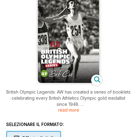
British Olympic Legends: AW has created a series of booklets
celebrating every British Athletics Olympic gold medallist
since 1948.
read more
Each bookazine contains 20 pages of profiles, iconic photos
and stats.
SELEZIONARE IL FORMATO:
– Daley Thompson, Sally Gunnell, David Hemery, Kelly