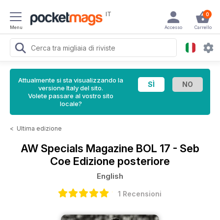
IT
0
Menu
Accesso
Carrello
Attualmente si sta visualizzando la
versione Italy del sito.
Volete passare al vostro sito
locale?
<
Ultima edizione
AW Specials Magazine
BOL 17 - Seb
Coe Edizione posteriore
English
1 Recensioni