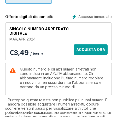
Spotlight on Workplace: From interiors that entice employees
back into the fold to furniture systems that cater to various
working and meeting modes, all that your office needs and
desires.
Accesso immediato
Offerte digitali disponibili:
Great Outdoors: Just in time for patio-planning, we present
SINGOLO NUMERO ARRETRATO
everything new for lounging in the sun.
DIGITALE
MAR/APR 2024
Bio Building Blocks: At the Chicago Architecture Biennial, a
prototype for a new type of brick promises a less carbon-
ACQUISTA ORA
€
3,49
intensive future for construction.
/ issue
Design Miami: Standouts from the show that joyfully caters to
the artier side of design.
Questo numero e gli altri numeri arretrati non
sono inclusi in un AZURE abbonamento. Gli
abbonamenti includono l'ultimo numero regolare
Spanish CLT: A home made entirely of timber shows how
e i nuovi numeri usciti durante l'abbonamento e
warm and dexterous the material can be.
partono da un prezzo minimo di
Purtroppo questa testata non pubblica più nuovi numeri. È
ancora possibile acquistare i numeri arretrati, oppure
scorrere verso il basso per visualizzare altri titoli che
potrebbero interessarvi.
I risparmi sono calcolati sull'acquisto comparabile di singoli numeri su un
periodo di abbonamento annualizzato e possono variare rispetto agli