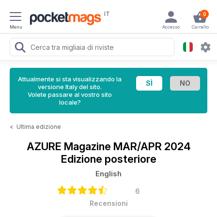
IT
0
Menu
Accesso
Carrello
Attualmente si sta visualizzando la
versione Italy del sito.
Volete passare al vostro sito
locale?
<
Ultima edizione
AZURE Magazine
MAR/APR 2024
Edizione posteriore
English
6
Recensioni