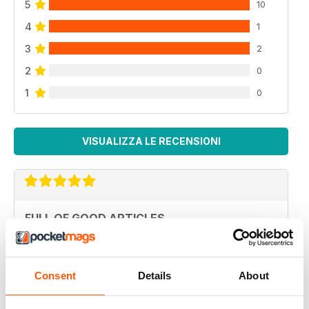
5
10
4
1
3
2
2
0
1
0
VISUALIZZA LE RECENSIONI
FULL OF GOOD ARTICLES
Always a good read
Recensito 26 luglio 2019
Consent
Details
About