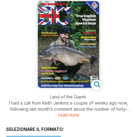
Land of the Giants
I had a call from Keith Jenkins a couple of weeks ago now,
following last month’s comment about the number of forty-
read more
plus commons in that issue. In all the years I had been
producing Big Carp I had never seen so many in one issue.
Not that many years ago a 20lb common was a rarity, and I
SELEZIONARE IL FORMATO:
remember struggling to catch my first until I fished Harefield in