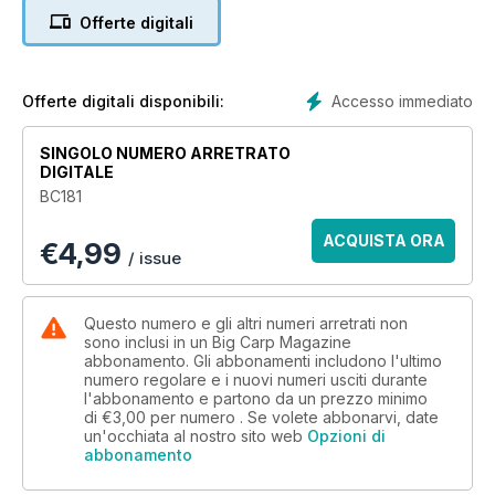
1990, where all of a sudden I was on a water which contained
Offerte digitali
quite a few.
I actually had a count-up, and not including a whole host of
big thirties of both commons and mirrors, there was in fact
one fifty-plus common and seven forty-plus commons with a
Accesso immediato
Offerte digitali disponibili:
lot of those over 47lb in weight. What I hadn’t noticed, for
some reason, probably because I was blown away by some
SINGOLO NUMERO ARRETRATO
of the photos of these commons, was the number of big
DIGITALE
mirrors. In fact there were five forty-plus mirrors, but, and
BC181
hold on to your hat, five fifty-plus mirrors too! Unbelievable
but true, five different fifty-plus mirrors in one issue. My how
ACQUISTA ORA
€
4,99
the carp in this fair land of ours have got fat.
/ issue
Questo numero e gli altri numeri arretrati non
sono inclusi in un Big Carp Magazine
abbonamento. Gli abbonamenti includono l'ultimo
numero regolare e i nuovi numeri usciti durante
l'abbonamento e partono da un prezzo minimo
di
€3,00
per numero . Se volete abbonarvi, date
un'occhiata al nostro sito web
Opzioni di
abbonamento