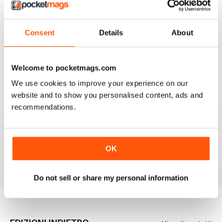
be having. The content & additional videos are worth it
alone however, downloading & reopening the
magazine on my ipad2 has been a problem... It has
froze & failed to download on two separate occasions.
Consent
Details
About
An email to pocketmag quickly resolved the issue. A
future 5star set up im sure once these minor issues
have been resolved fully....
Welcome to pocketmags.com
Recensito 18 gennaio 2013
We use cookies to improve your experience on our
website and to show you personalised content, ads and
recommendations.
BIRDWATCH
This is a great magazine and a must for any bird fan
OK
Recensito 23 novembre 2012
Do not sell or share my personal information