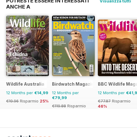
POTRESTE ESSERE INTERESSATI
Visualizza tutti
ANCHE A
Wildlife Australia
Birdwatch Magazine
BBC Wildlife Mag
12 Months per
€14,99
12 Months per
12 Months per
€41,
€79,99
€19.96
Risparmio
25%
€77.87
Risparmio
€119.88
Risparmio
46%
33%