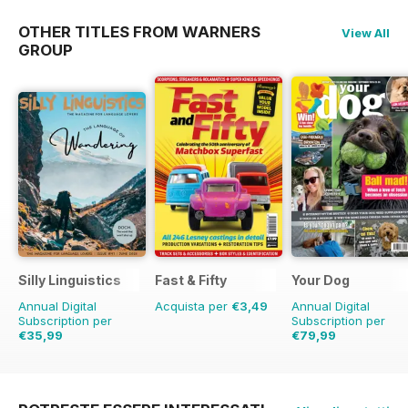
OTHER TITLES FROM WARNERS
View All
GROUP
Silly Linguistics
Fast & Fifty
Your Dog
Annual Digital
Acquista per
€3,49
Annual Digital
Subscription per
Subscription per
€35,99
€79,99
€71.88
Risparmio
50%
€83.88
Risparmio
5