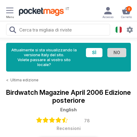
IT
0
Menu
Accesso
Carrello
Attualmente si sta visualizzando la
versione Italy del sito.
Volete passare al vostro sito
locale?
<
Ultima edizione
Birdwatch Magazine
April 2006 Edizione
posteriore
English
78
Recensioni