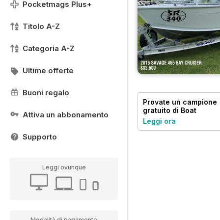
Pocketmags Plus+
Titolo A-Z
Categoria A-Z
Ultime offerte
Buoni regalo
Provate un
campione
gratuito
di Boat
Attiva un abbonamento
Trader Australia
Leggi ora
Supporto
Leggi ovunque
Modalità di pagamento