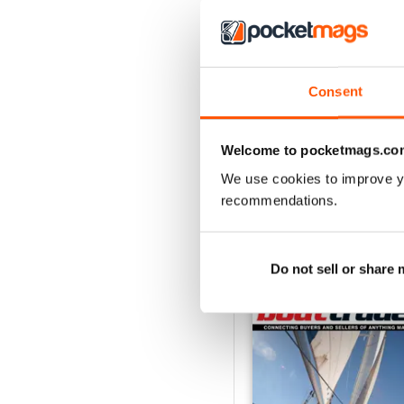
Consent
23-03
Acquista per
€3,49
Vista
|
Al carrello
Welcome to pocketmags.co
We use cookies to improve y
recommendations.
SPECIAL EDITIONS
Do not sell or share