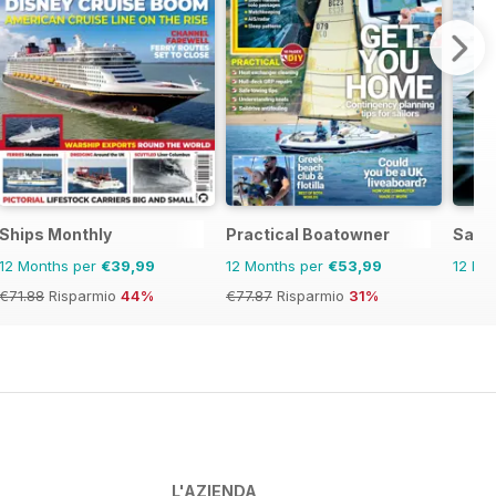
Ships Monthly
Practical Boatowner
Salt
12 Months per
€39,99
12 Months per
€53,99
12 Mo
€71.88
Risparmio
44%
€77.87
Risparmio
31%
L'AZIENDA