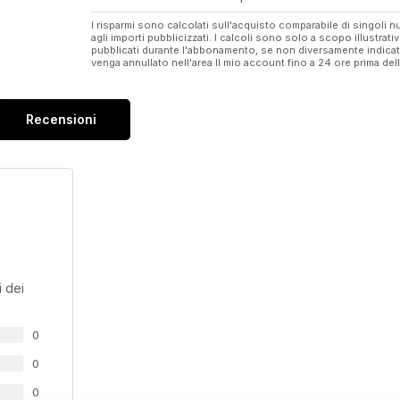
I risparmi sono calcolati sull'acquisto comparabile di singoli
agli importi pubblicizzati. I calcoli sono solo a scopo illustrati
pubblicati durante l'abbonamento, se non diversamente indic
venga annullato nell'area Il mio account fino a 24 ore prima d
Recensioni
 dei
0
0
0