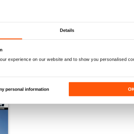
Details
23-02
23-01
Acquista per
€3,49
Acquista per
€3,49
Vista
|
Al carrello
Vista
|
Al carrello
m
our experience on our website and to show you personalised co
 my personal information
O