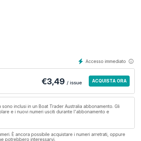
Accesso immediato
€
3,49
ACQUISTA ORA
/ issue
n sono inclusi in un Boat Trader Australia abbonamento. Gli
lare e i nuovi numeri usciti durante l'abbonamento e
eri. È ancora possibile acquistare i numeri arretrati, oppure
 che potrebbero interessarvi.