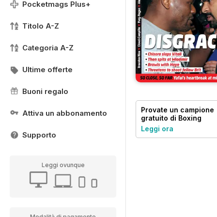
Pocketmags Plus+
Titolo A-Z
Categoria A-Z
Ultime offerte
Buoni regalo
Provate un
campione
Attiva un abbonamento
gratuito
di Boxing
News
Leggi ora
Supporto
Leggi ovunque
Modalità di pagamento