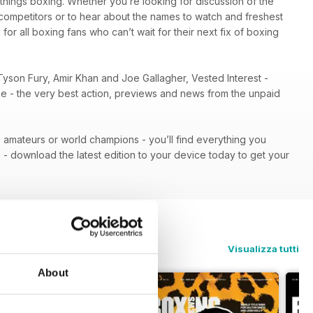
l things boxing. Whether you’re looking for discussion of the
r competitors or to hear about the names to watch and freshest
 for all boxing fans who can’t wait for their next fix of boxing
Tyson Fury, Amir Khan and Joe Gallagher, Vested Interest -
ene - the very best action, previews and news from the unpaid
 - amateurs or world champions - you’ll find everything you
n
- download the latest edition to your device today to get your
Visualizza tutti
About