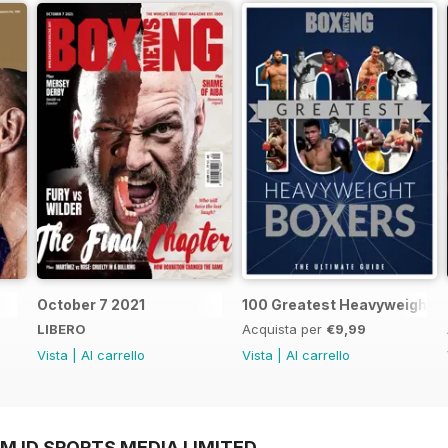
October 7 2021
100 Greatest Heavyweight B
LIBERO
Acquista per
€9,99
Vista
|
Al carrello
Vista
|
Al carrello
M ID SPORTS MEDIA LIMITED