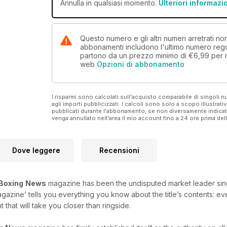
Annulla in qualsiasi momento.
Ulteriori informazi
Questo numero e gli altri numeri arretrati n
abbonamenti includono l'ultimo numero rego
partono da un prezzo minimo di
€6,99
per 
web
Opzioni di abbonamento
I risparmi sono calcolati sull'acquisto comparabile di singoli
agli importi pubblicizzati. I calcoli sono solo a scopo illustrati
pubblicati durante l'abbonamento, se non diversamente indic
venga annullato nell'area Il mio account fino a 24 ore prima d
Dove leggere
Recensioni
Boxing
News
magazine has been the undisputed market leader since i
agazine’ tells you everything you know about the title’s contents: e
that will take you closer than ringside.