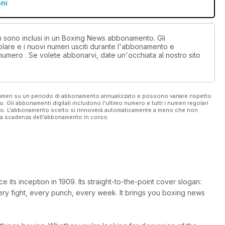
oni
on sono inclusi in un Boxing News abbonamento. Gli
lare e i nuovi numeri usciti durante l'abbonamento e
numero . Se volete abbonarvi, date un'occhiata al nostro sito
 numeri su un periodo di abbonamento annualizzato e possono variare rispetto
vo. Gli abbonamenti digitali includono l'ultimo numero e tutti i numeri regolari
ato. L'abbonamento scelto si rinnoverà automaticamente a meno che non
ella scadenza dell'abbonamento in corso.
ts inception in 1909. Its straight-to-the-point cover slogan:
very fight, every punch, every week. It brings you boxing news