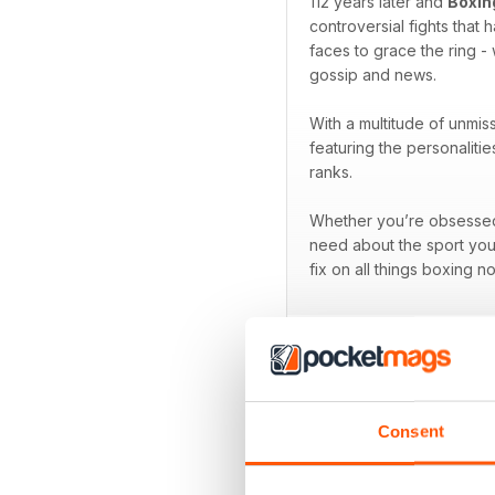
112 years later and
Boxin
controversial fights that
faces to grace the ring - 
gossip and news.
With a multitude of unmis
featuring the personaliti
ranks.
Whether you’re obsessed w
need about the sport you
fix on all things boxing n
EDIZIONI INDIETRO
Consent