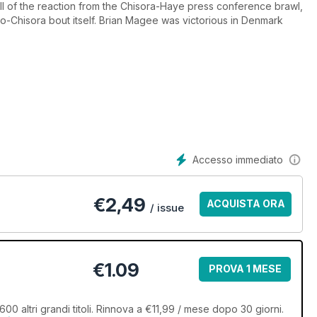
ll of the reaction from the Chisora-Haye press conference brawl,
hko-Chisora bout itself. Brian Magee was victorious in Denmark
-Karpency in Cardiff and Alexander-Maidana in Missouri. Marco
aks exclusively to Kell Brook and Tommy Karpency faces the 60-
Accesso immediato
€
2,49
ACQUISTA ORA
/ issue
€1.09
PROVA 1 MESE
00 altri grandi titoli. Rinnova a €11,99 / mese dopo 30 giorni.