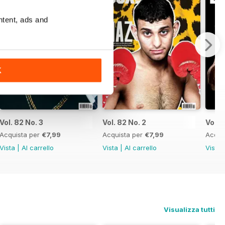
ntent, ads and
K
Vol. 82 No. 3
Vol. 82 No. 2
Vol. 8
Acquista per
€7,99
Acquista per
€7,99
Acqui
Vista
|
Al carrello
Vista
|
Al carrello
Vista
Visualizza tutti