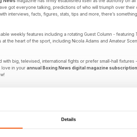
g
News
magazine has firmly established itself as the authority on al
 have got everyone talking, predictions of who will triumph over thei
with interviews, facts, figures, stats, tips and more, there’s something
sable weekly features including a rotating Guest Column - featuring 
es at the heart of the sport, including Nicola Adams and Amateur Sc
ith big, televised, international fights or prefer small-hall fixtures
 love in your
annual Boxing News digital magazine subscriptio
ow!
Details