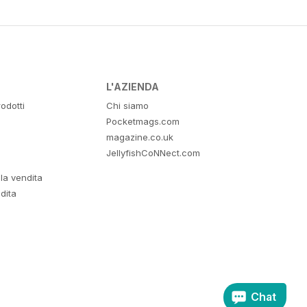
L'AZIENDA
odotti
Chi siamo
Pocketmags.com
magazine.co.uk
JellyfishCoNNect.com
lla vendita
dita
Chat