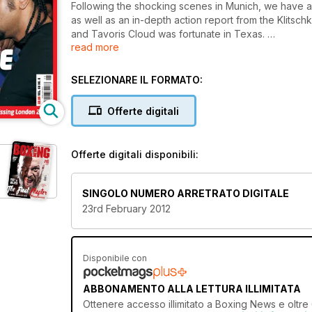
Following the shocking scenes in Munich, we have a
as well as an in-depth action report from the Klitsc
and Tavoris Cloud was fortunate in Texas.
read more
Ahead of this weekend’s bouts, we preview Cleverly
Huck is the subject of the Q&A, Donald McCrae spe
second interview. All this and much more.
SELEZIONARE IL FORMATO:
Offerte digitali
Offerte digitali disponibili:
SINGOLO NUMERO ARRETRATO DIGITALE
23rd February 2012
Disponibile con
ABBONAMENTO ALLA LETTURA ILLIMITATA
Ottenere
accesso illimitato
a Boxing News e oltre 6