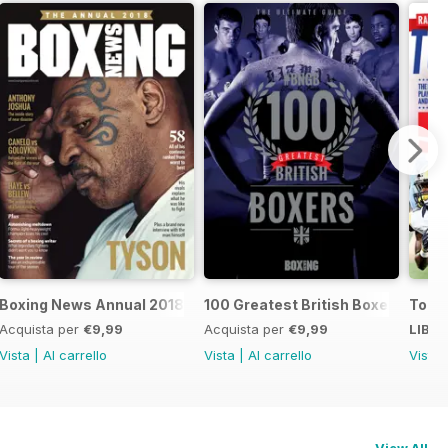
oxers
Boxing News Annual 2018
100 Greatest British Boxers
Touc
Acquista per
€9,99
Acquista per
€9,99
LIBE
Vista
|
Al carrello
Vista
|
Al carrello
Vista
View All