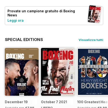
Provate un
campione gratuito
di Boxing
News
Leggi ora
SPECIAL EDITIONS
Visualizza tutti
December 19
October 7 2021
100 Greatest Hea
Acquista per
€7,99
LIBERO
Acquista per
€9,99