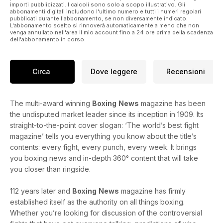
importi pubblicizzati. I calcoli sono solo a scopo illustrativo. Gli
abbonamenti digitali includono l'ultimo numero e tutti i numeri regolari
pubblicati durante l'abbonamento, se non diversamente indicato.
L'abbonamento scelto si rinnoverà automaticamente a meno che non
venga annullato nell'area Il mio account fino a 24 ore prima della scadenza
dell'abbonamento in corso.
Circa
Dove leggere
Recensioni
The multi-award winning
Boxing
News
magazine has been
the undisputed market leader since its inception in 1909. Its
straight-to-the-point cover slogan: ‘The world’s best fight
magazine’ tells you everything you know about the title’s
contents: every fight, every punch, every week. It brings
you boxing news and in-depth 360° content that will take
you closer than ringside.
112 years later and
Boxing
News
magazine has firmly
established itself as the authority on all things boxing.
Whether you’re looking for discussion of the controversial