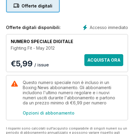
along with the top 20 trainers as voted for by their peers.
Offerte digitali
Accesso immediato
Offerte digitali disponibili:
NUMERO SPECIALE DIGITALE
Fighting Fit - May 2012
ACQUISTA ORA
€
5,99
/ issue
Questo numero speciale non è incluso in un
Boxing News abbonamento. Gli abbonamenti
includono l'ultimo numero regolare e i nuovi
numeri usciti durante l'abbonamento e partono
da un prezzo minimo di
€6,99
per numero
Opzioni di abbonamento
I risparmi sono calcolati sull'acquisto comparabile di singoli numeri su un
periodo di abbonamento annualizzato e possono variare rispetto agli