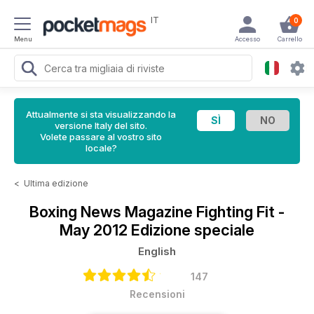
IT
0
Menu
Accesso
Carrello
Attualmente si sta visualizzando la
versione Italy del sito.
Volete passare al vostro sito
locale?
<
Ultima edizione
Boxing News Magazine
Fighting Fit -
May 2012 Edizione speciale
English
147
Recensioni