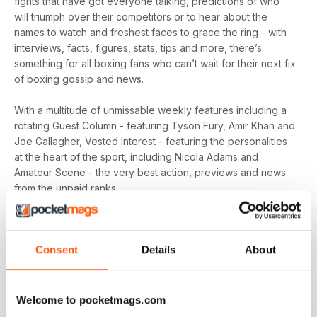
fights that have got everyone talking, predictions of who
will triumph over their competitors or to hear about the
names to watch and freshest faces to grace the ring - with
interviews, facts, figures, stats, tips and more, there’s
something for all boxing fans who can’t wait for their next fix
of boxing gossip and news.
With a multitude of unmissable weekly features including a
rotating Guest Column - featuring Tyson Fury, Amir Khan and
Joe Gallagher, Vested Interest - featuring the personalities
at the heart of the sport, including Nicola Adams and
Amateur Scene - the very best action, previews and news
from the unpaid ranks.
Whether you’re obsessed with big, televised, international
fights or prefer small-hall fixtures - amateurs or world
Consent
Details
About
champions - you’ll find everything you need about the sport
you love in your
annual Boxing News digital magazine
subscription
- download the latest edition to your device
today to get your fix on all things boxing now!
Welcome to pocketmags.com