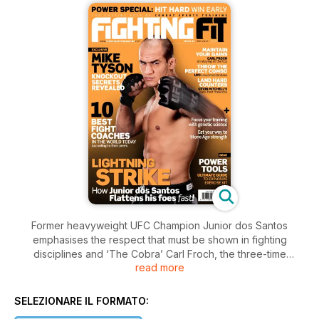
Former heavyweight UFC Champion Junior dos Santos
emphasises the respect that must be shown in fighting
disciplines and ‘The Cobra’ Carl Froch, the three-time
read more
champion of the world, discusses his skills, drills and fight
camps whilst competing at the top echelon. MMA fighter
Michael Grundy is put through his paces in the Fitness
SELEZIONARE IL FORMATO:
Challenge and Mike Tyson’s knockout secrets are revealed