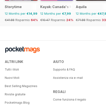
Storytime
Kayak: Canada's History Magazine for 
Aquila
12 Months per
€14,99
12 Months per
€7,99
12 Months per
€47,
€41.88
Risparmio
64%
€10.47
Risparmio
24%
€71.88
Risparmio
3
ALTRI LINK
AIUTO
Tutti i titoli
Supporto & FAQ
Nuovi titoli
Assistenza via e-mail
Best Selling Magazines
REGALI
Riviste gratuite
Come funziona il regalo
Pocketmags Blog