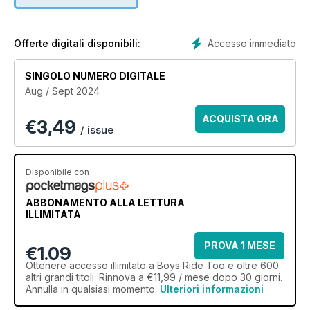
interviews with inspiring riders.
Sign up for a great value
Boys Ride Too
annual digital
Accesso immediato
Offerte digitali disponibili:
magazine subscription today and you’ll receive over 45
horse-packed pages direct to your device every two
SINGOLO NUMERO DIGITALE
months.
Aug / Sept 2024
ACQUISTA ORA
€
3,49
/ issue
Disponibile con
ABBONAMENTO ALLA LETTURA
ILLIMITATA
PROVA 1 MESE
€1.09
Ottenere
accesso illimitato
a Boys Ride Too e oltre 600
altri grandi titoli. Rinnova a €11,99 / mese dopo 30 giorni.
Annulla in qualsiasi momento.
Ulteriori informazioni