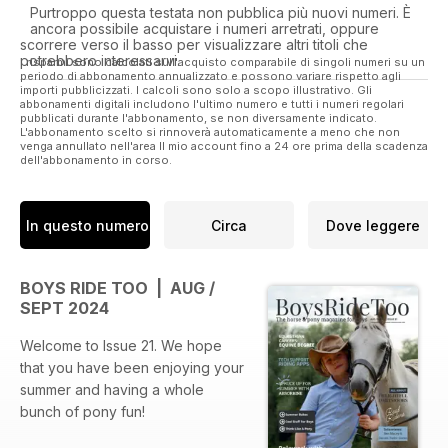
Purtroppo questa testata non pubblica più nuovi numeri. È
ancora possibile acquistare i numeri arretrati, oppure
scorrere verso il basso per visualizzare altri titoli che
potrebbero interessarvi.
I risparmi sono calcolati sull'acquisto comparabile di singoli numeri su un
periodo di abbonamento annualizzato e possono variare rispetto agli
importi pubblicizzati. I calcoli sono solo a scopo illustrativo. Gli
abbonamenti digitali includono l'ultimo numero e tutti i numeri regolari
pubblicati durante l'abbonamento, se non diversamente indicato.
L'abbonamento scelto si rinnoverà automaticamente a meno che non
venga annullato nell'area Il mio account fino a 24 ore prima della scadenza
dell'abbonamento in corso.
In questo numero
Circa
Dove leggere
BOYS RIDE TOO | AUG /
SEPT 2024
Welcome to Issue 21. We hope
that you have been enjoying your
summer and having a whole
bunch of pony fun!