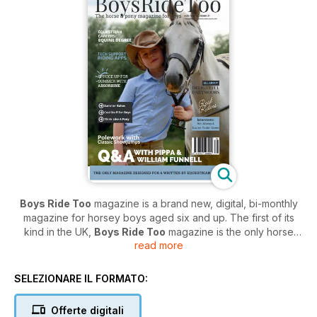
Boys Ride Too
magazine is a brand new, digital, bi-monthly
magazine for horsey boys aged six and up. The first of its
kind in the UK,
Boys Ride Too
magazine is the only horse
read more
and pony magazine written for and by equestrian boys.
It is packed full of interesting and informative articles about
SELEZIONARE IL FORMATO:
how to hone your riding skills and the history and culture of
equine sports, unmissable hints and tips on how to take care
Offerte digitali
of your pony and fun activities for young horse lovers and