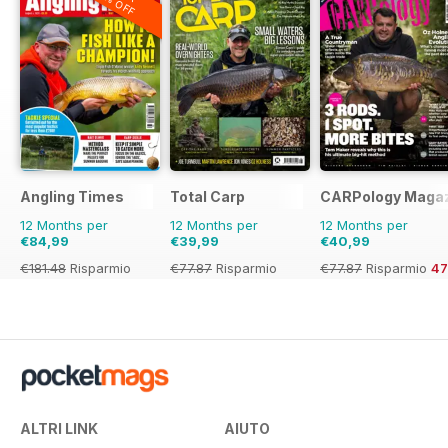
20% OFF
Angling Times
Total Carp
CARPology Maga
12 Months per
12 Months per
12 Months per
€84,99
€39,99
€40,99
€181.48
Risparmio
€77.87
Risparmio
€77.87
Risparmio
4
53%
49%
ALTRI LINK
AIUTO