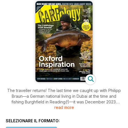
The traveller returns! The last time we caught up with Philipp
Braun—a German national living in Dubai at the time and
fishing Burghfield in Reading(!)—it was December 2023.
read more
Since then, much has changed for Phil, not least his decision
to take a six-month sabbatical in the UK. During his stay, he
spent a significant portion of his time at the Linch Hill complex,
SELEZIONARE IL FORMATO:
where he frequently crossed paths with the marvellous Joe