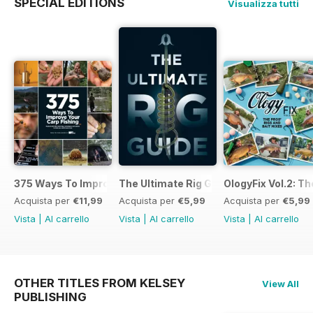
SPECIAL EDITIONS
Visualizza tutti
375 Ways To Improve Carp Fishing
The Ultimate Rig Guide
OlogyFix Vol.2: Th
Acquista per
€11,99
Acquista per
€5,99
Acquista per
€5,99
Vista
|
Al carrello
Vista
|
Al carrello
Vista
|
Al carrello
OTHER TITLES FROM KELSEY
View All
PUBLISHING