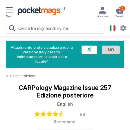
IT
0
Menu
Accesso
Carrello
Attualmente si sta visualizzando la
versione Italy del sito.
Volete passare al vostro sito
locale?
<
Ultima edizione
CARPology Magazine
Issue 257
Edizione posteriore
English
54
Recensioni