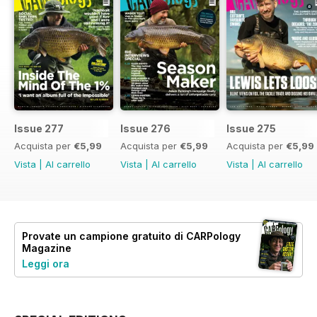
Issue 277
Issue 276
Issue 275
Acquista per
€5,99
Acquista per
€5,99
Acquista per
€5,99
Vista
|
Al carrello
Vista
|
Al carrello
Vista
|
Al carrello
Provate un
campione gratuito
di CARPology
Magazine
Leggi ora