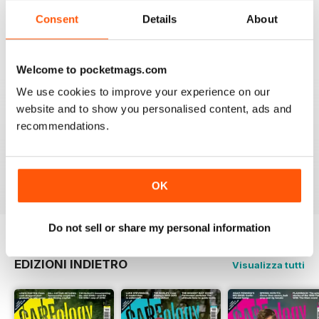
VERY QUIRKY
Consent
Details
About
Lots of new ideas
Recensito 26 luglio 2019
Welcome to pocketmags.com
We use cookies to improve your experience on our
website and to show you personalised content, ads and
WORLD LEADING
recommendations.
Really great read for all those anglers
Recensito 10 luglio 2019
OK
Do not sell or share my personal information
EDIZIONI INDIETRO
Visualizza tutti