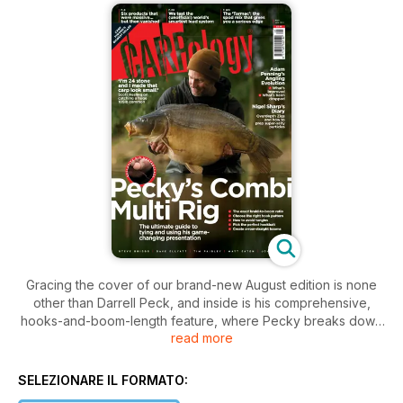
Gracing the cover of our brand-new August edition is none
other than Darrell Peck, and inside is his comprehensive,
hooks-and-boom-length feature, where Pecky breaks down
read more
the Combi Multi Rig—his go-to presentation when using a
wafter hookbait—with trademark precision. From hook-size-
to-braided-section ratios and boom-length rules, to why he
SELEZIONARE IL FORMATO:
crimps tight to a flexi-ring swivel when casting at range