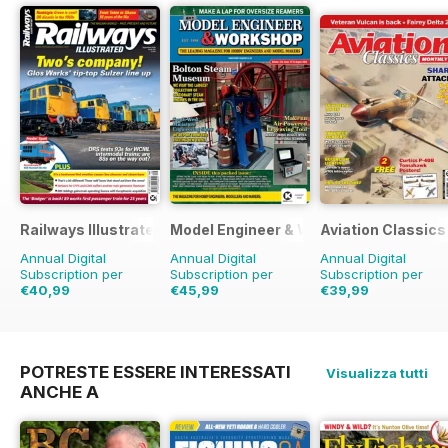
Railways Illustrated
Model Engineer & Workshop Magazine
Aviation Classics
Annual Digital
Annual Digital
Annual Digital
Subscription per
Subscription per
Subscription per
€40,99
€45,99
€39,99
€71.88
Risparmio
43%
€71.88
Risparmio
36%
€59.88
Risparmio
33%
POTRESTE ESSERE INTERESSATI
Visualizza tutti
ANCHE A