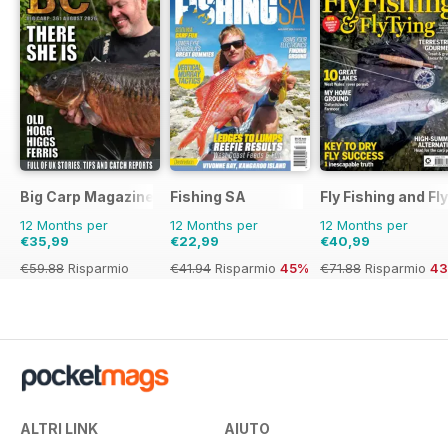
Big Carp Magazine
Fishing SA
Fly Fishing and Fl
12 Months per
12 Months per
12 Months per
€35,99
€22,99
€40,99
€59.88
Risparmio
€41.94
Risparmio
45%
€71.88
Risparmio
4
40%
ALTRI LINK
AIUTO