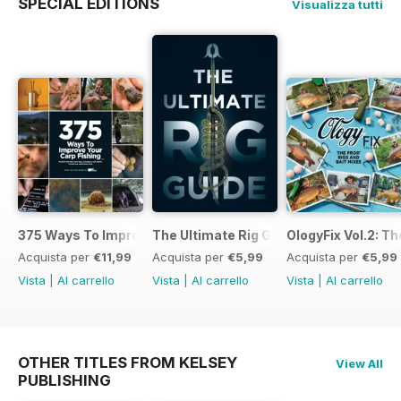
SPECIAL EDITIONS
Visualizza tutti
375 Ways To Improve Carp Fishing
The Ultimate Rig Guide
OlogyFix Vol.2: Th
Acquista per
€11,99
Acquista per
€5,99
Acquista per
€5,99
Vista
|
Al carrello
Vista
|
Al carrello
Vista
|
Al carrello
OTHER TITLES FROM KELSEY
View All
PUBLISHING