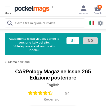
IT
0
Menu
Accesso
Carrello
Attualmente si sta visualizzando la
versione Italy del sito.
Volete passare al vostro sito
locale?
<
Ultima edizione
CARPology Magazine
Issue 265
Edizione posteriore
English
54
Recensioni