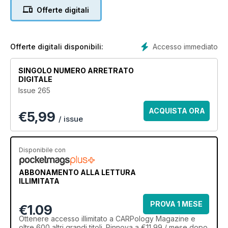
(instead of using an anti-tangle boom), Darrell leaves no
Offerte digitali
variable unexplained. If you want the full blueprint to one of
carp fishing’s most effective rigs, it’s all here.
Accesso immediato
Offerte digitali disponibili:
SINGOLO NUMERO ARRETRATO
DIGITALE
Issue 265
ACQUISTA ORA
€
5,99
/ issue
Disponibile con
ABBONAMENTO ALLA LETTURA
ILLIMITATA
PROVA 1 MESE
€1.09
Ottenere
accesso illimitato
a CARPology Magazine e
oltre 600 altri grandi titoli. Rinnova a €11,99 / mese dopo