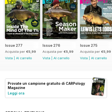
Issue 277
Issue 276
Issue 275
Acquista per
€5,99
Acquista per
€5,99
Acquista per
€5,99
Vista
|
Al carrello
Vista
|
Al carrello
Vista
|
Al carrello
Provate un
campione gratuito
di CARPology
Magazine
Leggi ora