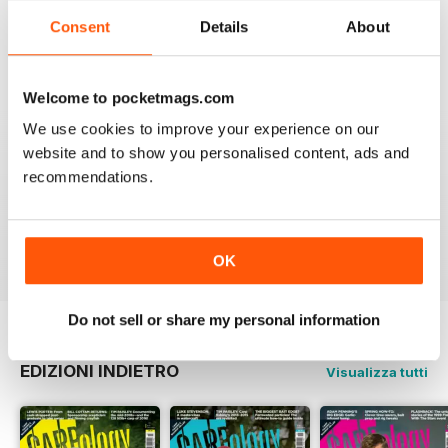
VERY QUIRKY
Consent
Details
About
Lots of new ideas
Recensito 26 luglio 2019
Welcome to pocketmags.com
We use cookies to improve your experience on our
website and to show you personalised content, ads and
WORLD LEADING
recommendations.
Really great read for all those anglers
Recensito 10 luglio 2019
OK
Do not sell or share my personal information
EDIZIONI INDIETRO
Visualizza tutti