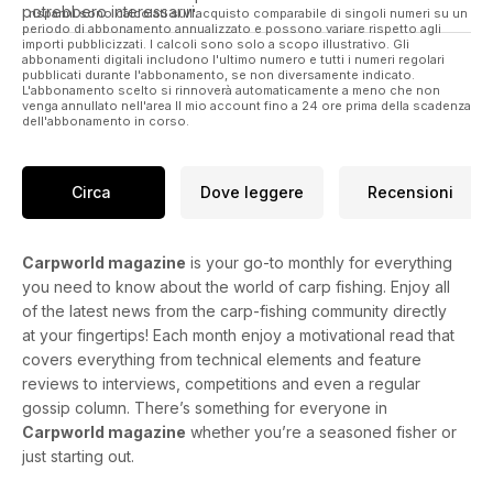
potrebbero interessarvi.
I risparmi sono calcolati sull'acquisto comparabile di singoli numeri su un
As well as Tim Paisley, Paul Forward, Adam Clewer, Steve
periodo di abbonamento annualizzato e possono variare rispetto agli
Briggs, Loz East, Ask the Experts, Baitworld, Tackleworld,
importi pubblicizzati. I calcoli sono solo a scopo illustrativo. Gli
abbonamenti digitali includono l'ultimo numero e tutti i numeri regolari
Rigworld, Think Tank, a 2-rod set up courtesy of Sonik up for
pubblicati durante l'abbonamento, se non diversamente indicato.
grabs and much more!
L'abbonamento scelto si rinnoverà automaticamente a meno che non
venga annullato nell'area Il mio account fino a 24 ore prima della scadenza
dell'abbonamento in corso.
Circa
Dove leggere
Recensioni
Carpworld magazine
is your go-to monthly for everything
you need to know about the world of carp fishing. Enjoy all
of the latest news from the carp-fishing community directly
at your fingertips! Each month enjoy a motivational read that
covers everything from technical elements and feature
reviews to interviews, competitions and even a regular
gossip column. There’s something for everyone in
Carpworld magazine
whether you’re a seasoned fisher or
just starting out.