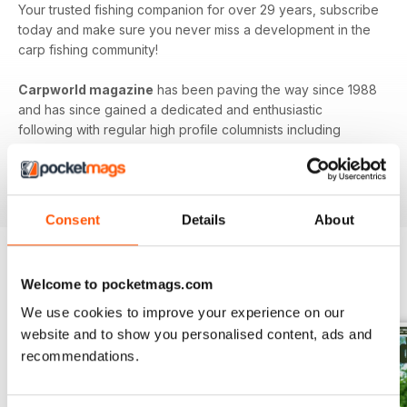
Your trusted fishing companion for over 29 years, subscribe
today and make sure you never miss a development in the
carp fishing community!
Carpworld magazine
has been paving the way since 1988
and has since gained a dedicated and enthusiastic
following with regular high profile columnists including
Darrell Peck, Terry Hearn and Paul Forward. Full of thought-
provoking features and interesting articles,
Carpworld
is
the original and still the best.
Consent
Details
About
Welcome to pocketmags.com
EDIZIONI INDIETRO
Visualizza tutti
We use cookies to improve your experience on our
website and to show you personalised content, ads and
recommendations.