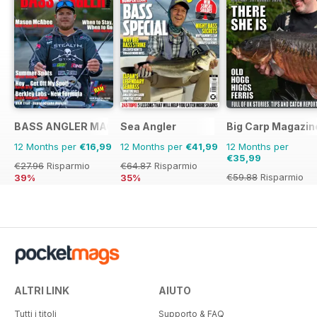
BASS ANGLER MAGAZINE
Sea Angler
Big Carp Magazin
12 Months per
€16,99
12 Months per
€41,99
12 Months per
€35,99
€27.96
Risparmio
€64.87
Risparmio
€59.88
Risparmio
39%
35%
40%
ALTRI LINK
AIUTO
Tutti i titoli
Supporto & FAQ