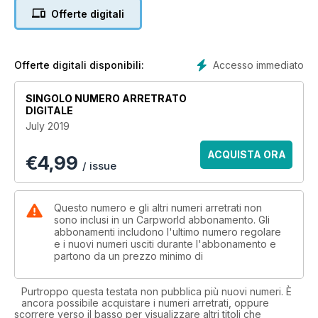
Essex. This is how it all unfolded in full...
Offerte digitali
Darrell Peck - Pecky's Progress...
Darrell sets sail for another intrepid adventure on the high
seas of the mighty Orient once more, only this time he is
Accesso immediato
Offerte digitali disponibili:
aboard The Black Pearl...
SINGOLO NUMERO ARRETRATO
Tony Atkins - A Moment in Time...
DIGITALE
In the second part of Tony’s journey, he finds solace in
July 2019
fishing an idyllic pool tucked away in the rolling Hampshire
countryside...
ACQUISTA ORA
€
4,99
/ issue
Myles Gibson - Carp Diary...
After a winter at home sorting the house, Myles has been
back on his syndicate lake, battling his way through the
Questo numero e gli altri numeri arretrati non
crowds in pursuit of two giant linears...
sono inclusi in un Carpworld abbonamento. Gli
abbonamenti includono l'ultimo numero regolare
e i nuovi numeri usciti durante l'abbonamento e
Dave Lane - A Trip Down Memory Lane...
partono da un prezzo minimo di
This month sees Dave recollect some obviously fond
memories of his time spent up in Cambridgeshire, as he
began fishing on a relatively unknown venue, at the start of
Purtroppo questa testata non pubblica più nuovi numeri. È
ancora possibile acquistare i numeri arretrati, oppure
the millennium...
scorrere verso il basso per visualizzare altri titoli che