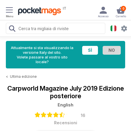
IT
0
Menu
Accesso
Carrello
Attualmente si sta visualizzando la
versione Italy del sito.
Volete passare al vostro sito
locale?
<
Ultima edizione
Carpworld Magazine
July 2019 Edizione
posteriore
English
16
Recensioni