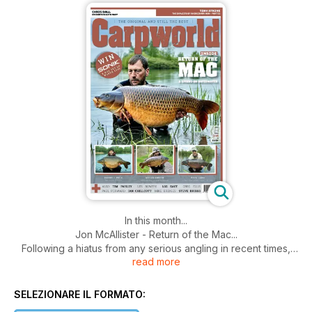
In this month...
Jon McAllister - Return of the Mac...
Following a hiatus from any serious angling in recent times,
read more
Jon has made quite the resurgence of late. Firstly by taking
the plunge into the murky world social media and then using it
to showcase parts of a whirlwind start to this season after his
SELEZIONARE IL FORMATO:
name finally came up for Gary Bayes’ syndicate water in