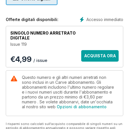
Accesso immediato
Offerte digitali disponibili:
SINGOLO NUMERO ARRETRATO
DIGITALE
Issue 119
ACQUISTA ORA
€
4,99
/ issue
Questo numero e gli altri numeri arretrati non
sono inclusi in un Carve abbonamento. Gli
abbonamenti includono l'ultimo numero regolare
e i nuovi numeri usciti durante l'abbonamento e
partono da un prezzo minimo di
€3,60
per
numero . Se volete abbonarvi, date un'occhiata
al nostro sito web
Opzioni di abbonamento
I risparmi sono calcolati sull'acquisto comparabile di singoli numeri su un
periodo di abbonamento annualizzato e possono variare rispetto agli