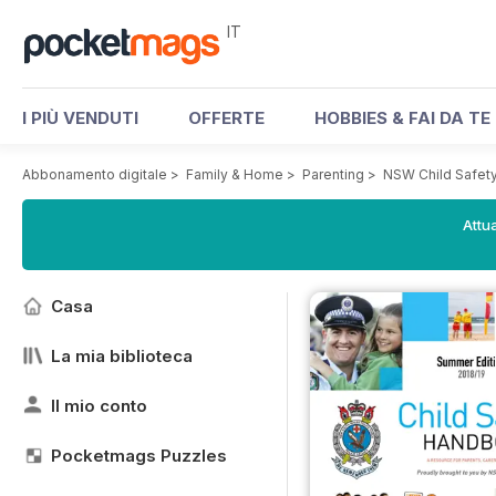
IT
I PIÙ VENDUTI
OFFERTE
HOBBIES & FAI DA TE
Abbonamento digitale
>
Family & Home
>
Parenting
>
NSW Child Safet
Attua
Casa
La mia biblioteca
Il mio conto
Pocketmags Puzzles