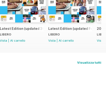
Latest Edition (updated 30 January 2023)
Latest Edition (updated Feb 2022)
2021 
LIBERO
LIBERO
LIBE
Vista
|
Al carrello
Vista
|
Al carrello
Vista
Visualizza tutti