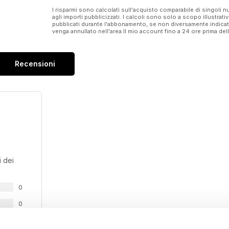
I risparmi sono calcolati sull'acquisto comparabile di singoli
agli importi pubblicizzati. I calcoli sono solo a scopo illustrati
pubblicati durante l'abbonamento, se non diversamente indic
venga annullato nell'area Il mio account fino a 24 ore prima d
Recensioni
 dei
0
0
0