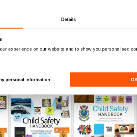
0
0
Details
ENSIONI
m
our experience on our website and to show you personalised co
 my personal information
O