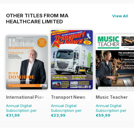
OTHER TITLES FROM MA
View All
HEALTHCARE LIMITED
International Piano
Transport News
Music Teacher
Annual Digital
Annual Digital
Annual Digital
Subscription per
Subscription per
Subscription per
€31,99
€23,99
€59,99
€41.88
Risparmio
43%
€71.88
Risparmio
17