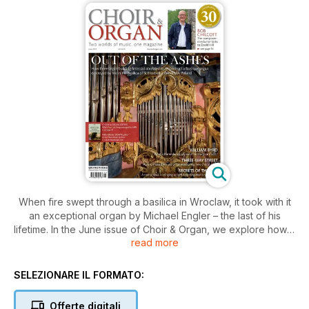
When fire swept through a basilica in Wroclaw, it took with it
an exceptional organ by Michael Engler – the last of his
lifetime. In the June issue of Choir & Organ, we explore how a
read more
trio of organ building firms has drawn on research to
reconstruct the original instrument in Poland.
SELEZIONARE IL FORMATO:
Elsewhere, composer-conductor Bob Chilcott talks to David
Hill about being inspired by David Willcocks and Philip
Offerte digitali