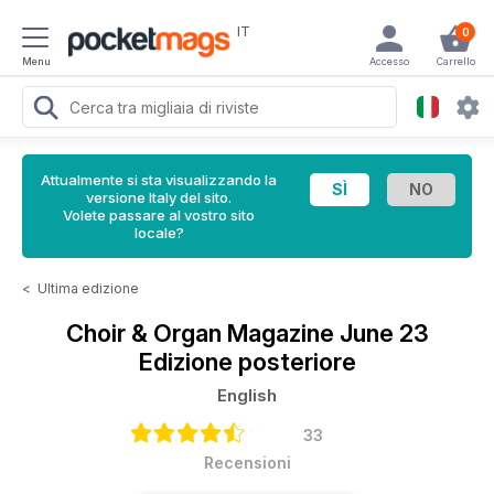
IT
0
Menu
Accesso
Carrello
Attualmente si sta visualizzando la
versione Italy del sito.
Volete passare al vostro sito
locale?
<
Ultima edizione
Choir & Organ Magazine
June 23
Edizione posteriore
English
33
Recensioni