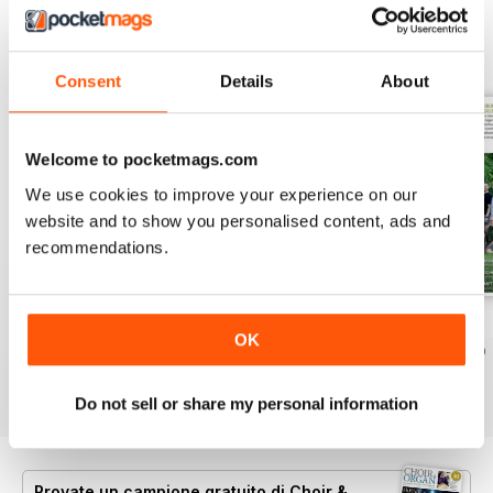
EDIZIONI INDIETRO
Visualizza tutti
Consent
Details
About
Welcome to pocketmags.com
We use cookies to improve your experience on our
website and to show you personalised content, ads and
recommendations.
Spring 2026
Winter 2025
Autumn 2025
OK
Acquista per
€7,99
Acquista per
€7,99
Acquista per
€7,99
Vista
|
Al carrello
Vista
|
Al carrello
Vista
|
Al carrello
Do not sell or share my personal information
Provate un
campione gratuito
di Choir &