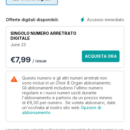
Ledger, arranging music for Radio 2, and 12 years with The
King’s Singers; we consider the enduring attraction of William
Byrd’s liturgical works 400 years after his death; organist
Thomas Allery introduces a new project to unearth and
Accesso immediato
Offerte digitali disponibili:
record organ works by forgotten composers over the past
300 years; for centuries most of the significant works in the
SINGOLO NUMERO ARRETRATO
choral canon have been instigated and premiered by
DIGITALE
amateur choirs and this issue offers an insight into how a
June 23
number of contemporary choirs have set about the
commissioning process and how composers have
ACQUISTA ORA
€
7,99
responded; we celebrate our sister title Gramophone's
/ issue
centenary by sharing a few articles from its archive;
remembering Sir David Lumsden; inside the workshop of
Mascioni Organs in Azzio, northern Italy; and Ben Bloor,
Questo numero e gli altri numeri arretrati non
organist at The London Oratory.
sono inclusi in un Choir & Organ abbonamento.
Gli abbonamenti includono l'ultimo numero
regolare e i nuovi numeri usciti durante
l'abbonamento e partono da un prezzo minimo
di
€8,00
per numero . Se volete abbonarvi, date
un'occhiata al nostro sito web
Opzioni di
abbonamento
I risparmi sono calcolati sull'acquisto comparabile di singoli numeri su un