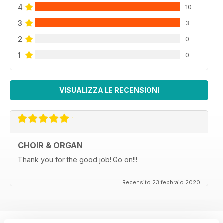
4
10
3
3
2
0
1
0
VISUALIZZA LE RECENSIONI
CHOIR & ORGAN
Thank you for the good job! Go on!!!
Recensito 23 febbraio 2020