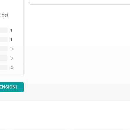
 dei
1
1
0
0
2
ENSIONI