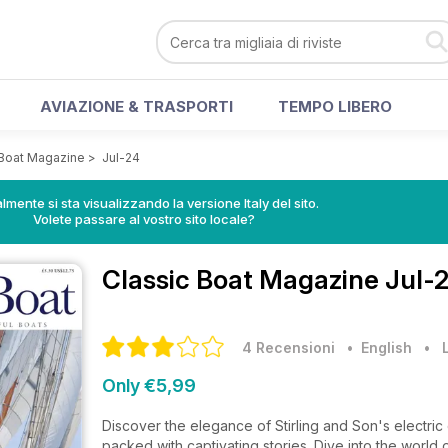
AVIAZIONE & TRASPORTI
TEMPO LIBERO
 Boat Magazine
>
Jul-24
lmente si sta visualizzando la versione Italy del sito.
Volete passare al vostro sito locale?
Classic Boat Magazine
Jul-2
4 Recensioni
• English
•
Only €5,99
Discover the elegance of Stirling and Son's electric d
packed with captivating stories. Dive into the world 