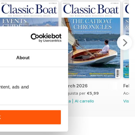
About
April 2026
March 2026
Febr
ntent, ads and
Acquista per
€5,99
Acquista per
€5,99
Acqui
Vista
|
Al carrello
Vista
|
Al carrello
Vista
K