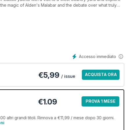
, the magic of Alden's Malabar and the debate over what truly
Accesso immediato
€
5,99
ACQUISTA ORA
/ issue
€1.09
PROVA 1 MESE
00 altri grandi titoli. Rinnova a €11,99 / mese dopo 30 giorni.
oni