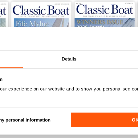
Details
m
June 2026
May 2026
our experience on our website and to show you personalised co
Acquista per
€5,99
Acquista per
€5,99
Vista
|
Al carrello
Vista
|
Al carrello
 my personal information
O