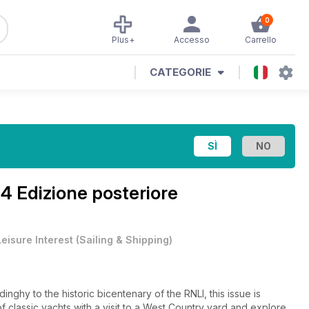
0
Plus+
Accesso
Carrello
CATEGORIE
4 Edizione posteriore
Leisure Interest
(
Sailing & Shipping
)
inghy to the historic bicentenary of the RNLI, this issue is
of classic yachts with a visit to a West Country yard and explore