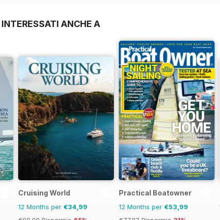
 INTERESSATI ANCHE A
Cruising World
Practical Boatowner
12 Months per
€34,99
12 Months per
€53,99