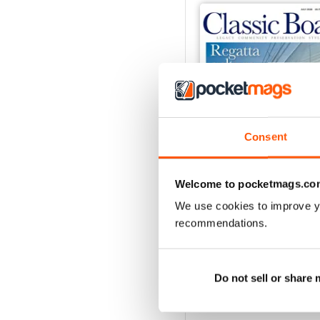
Consent
Welcome to pocketmags.co
July 2026
We use cookies to improve y
Acquista per
€5,99
recommendations.
Vista
|
Al carrello
Do not sell or share