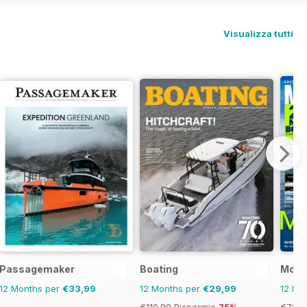
Visualizza tutti
Passagemaker
Boating
Motor
12 Months per
€33,99
12 Months per
€29,99
12 Mo