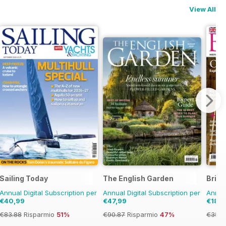
View All
Sailing Today
The English Garden
Brita
Annual Digital Subscription per
Annual Digital Subscription per
Annual
€40,99
€47,99
€18,9
€83.88
Risparmio
51%
€90.87
Risparmio
47%
€35.9