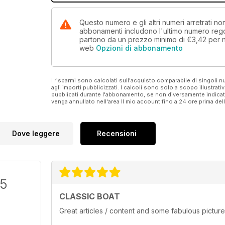
Questo numero e gli altri numeri arretrati no
abbonamenti includono l'ultimo numero rego
partono da un prezzo minimo di
€3,42
per 
web
Opzioni di abbonamento
I risparmi sono calcolati sull'acquisto comparabile di singoli
agli importi pubblicizzati. I calcoli sono solo a scopo illustrati
pubblicati durante l'abbonamento, se non diversamente indic
venga annullato nell'area Il mio account fino a 24 ore prima d
Dove leggere
Recensioni
/5
CLASSIC BOAT
Great articles / content and some fabulous picture