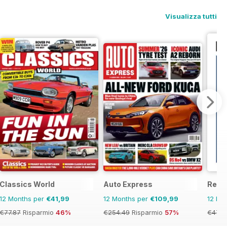
Visualizza tutti
Classics World
Auto Express
Retr
12 Months per
€41,99
12 Months per
€109,99
12 Mo
€77.87
Risparmio
46%
€254.49
Risparmio
57%
€47.9