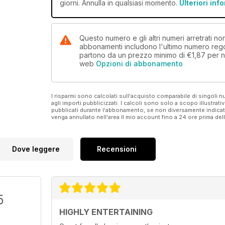
giorni. Annulla in qualsiasi momento.
Ulteriori inf
Questo numero e gli altri numeri arretrati n
abbonamenti includono l'ultimo numero rego
partono da un prezzo minimo di
€1,87
per n
web
Opzioni di abbonamento
I risparmi sono calcolati sull'acquisto comparabile di singoli
agli importi pubblicizzati. I calcoli sono solo a scopo illustrati
pubblicati durante l'abbonamento, se non diversamente indic
venga annullato nell'area Il mio account fino a 24 ore prima d
Dove leggere
Recensioni
5
HIGHLY ENTERTAINING