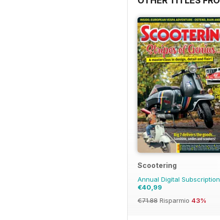
OTHER TITLES FR
Scootering
Annual Digital Subscriptio
€40,99
€71.88
Risparmio
43%