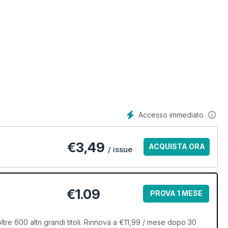
Accesso immediato
€
3,49
ACQUISTA ORA
/ issue
€1.09
PROVA 1 MESE
tre 600 altri grandi titoli. Rinnova a €11,99 / mese dopo 30