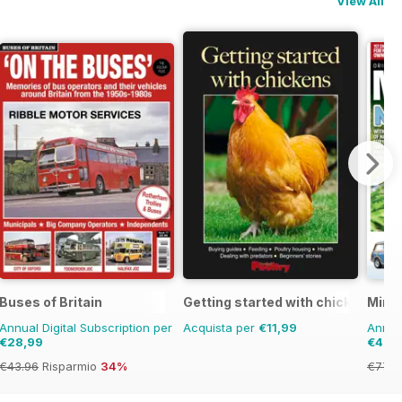
View All
Buses of Britain
Getting started with chickens
Mini 
Annual Digital Subscription per
Acquista per
€11,99
Annual
€28,99
€45,
€43.96
Risparmio
34%
€77.8