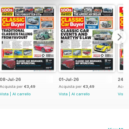
08-Jul-26
01-Jul-26
24-J
Acquista per
€3,49
Acquista per
€3,49
Acqui
Vista
|
Al carrello
Vista
|
Al carrello
Vista