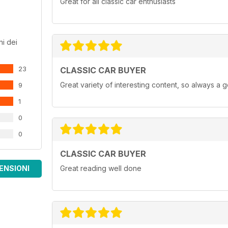
Great for all classic car enthusiasts
i dei
23
CLASSIC CAR BUYER
Great variety of interesting content, so always a 
9
1
0
0
CLASSIC CAR BUYER
ENSIONI
Great reading well done