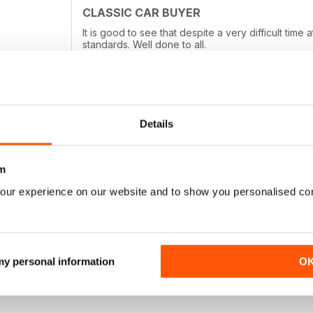
CLASSIC CAR BUYER
It is good to see that despite a very difficult tim
standards. Well done to all.
Details
TOP MAGAZINE, LOVE READING IT!
Top magazine, love reading it!
m
our experience on our website and to show you personalised co
 my personal information
O