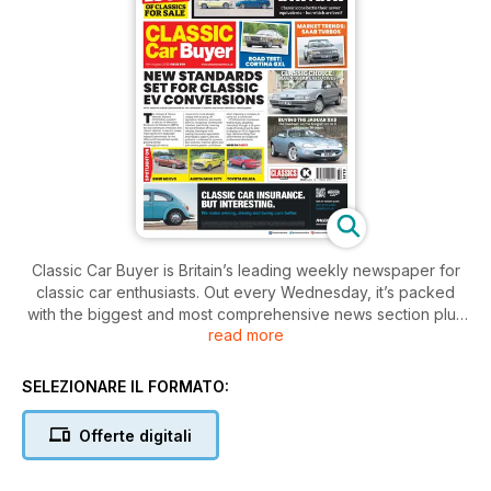
Classic Car Buyer is Britain’s leading weekly newspaper for
classic car enthusiasts. Out every Wednesday, it’s packed
with the biggest and most comprehensive news section plus
read more
auction reports and events - anything related to the classic
car scene, you can read about here first. In addition, you’ll
also find in-depth features covering all aspects of owning a
SELEZIONARE IL FORMATO:
classic car – buying, maintaining, driving and – crucially -
enjoying. There are comprehensive buying guides,
Offerte digitali
informative road tests, a nostalgic pull-out spread depicting a
scene from the halcyon days of motoring, staff car sagas,
guest columnists, market reviews, a detailed club directory