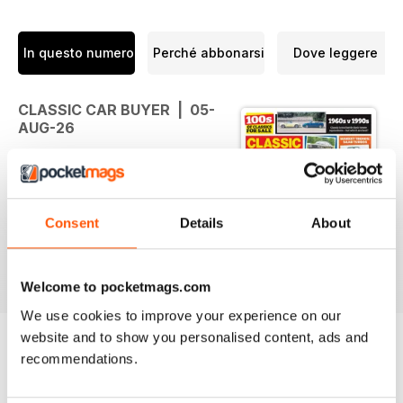
In questo numero
Perché abbonarsi
Dove leggere
CLASSIC CAR BUYER | 05-
AUG-26
This issue, we explore the
evolving classic car scene, from
new industry standards for
electric classic conversions to
Consent
Details
About
standout auction results and
changing market trends. Features
Per saperne di più
include a look at rising values for
Welcome to pocketmags.com
turbocharged Saabs, a Ford
We use cookies to improve your experience on our
Cortina GXL road test, a Jaguar
website and to show you personalised content, ads and
XK8 buying guide and a
recommendations.
comparison of 1960s classics with
their 1990s successors. The issue
EDIZIONI INDIETRO
Visualizza tutti
also spotlights desirable