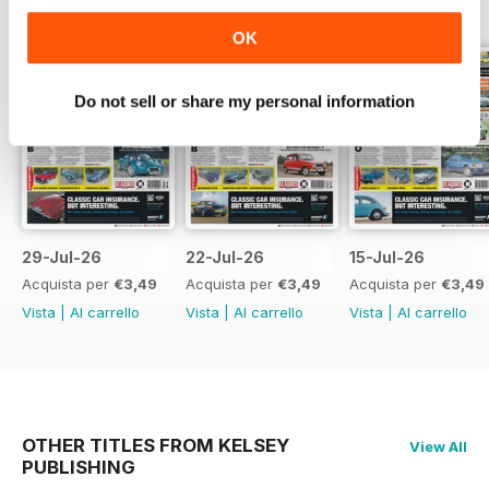
executive cars, collector sales,
OK
event coverage and hundreds of
classics for sale.
Do not sell or share my personal information
29-Jul-26
22-Jul-26
15-Jul-26
Acquista per
€3,49
Acquista per
€3,49
Acquista per
€3,49
Vista
|
Al carrello
Vista
|
Al carrello
Vista
|
Al carrello
OTHER TITLES FROM KELSEY
View All
PUBLISHING