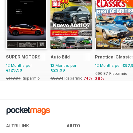
SUPER MOTORS
Auto Bild
Practical Classic
12 Months per
12 Months per
12 Months per
€57,
€129,99
€23,99
€90.87
Risparmio
€143.94
Risparmio
€90.74
Risparmio
74%
36%
10%
ALTRI LINK
AIUTO