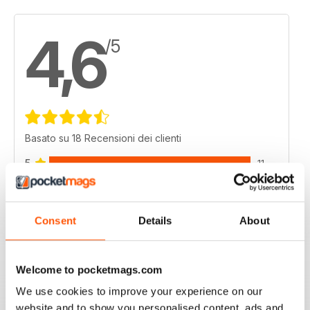
4,6
/5
Basato su 18 Recensioni dei clienti
5
11
4
6
3
1
Consent
Details
About
2
0
1
0
Welcome to pocketmags.com
We use cookies to improve your experience on our
VISUALIZZA LE RECENSIONI
website and to show you personalised content, ads and