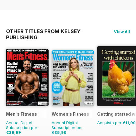
OTHER TITLES FROM KELSEY
View All
PUBLISHING
Men's Fitness
Women’s Fitness
Getting started w
Annual Digital
Annual Digital
Acquista per
€11,99
Subscription per
Subscription per
€39,99
€35,99