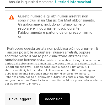
Annulla in qualsiasi momento.
Ulteriori informazioni
Questo numero e gli altri numeri arretrati non
sono inclusi in un Classic Car Mart abbonamento.
Gli abbonamenti includono l'ultimo numero
regolare e i nuovi numeri usciti durante
l'abbonamento e partono da un prezzo minimo
di
Purtroppo questa testata non pubblica più nuovi numeri. È
ancora possibile acquistare i numeri arretrati, oppure
scorrere verso il basso per visualizzare altri titoli che
potrebbero interessarvi.
I risparmi sono calcolati sull'acquisto comparabile di singoli numeri su un
periodo di abbonamento annualizzato e possono variare rispetto agli
importi pubblicizzati. I calcoli sono solo a scopo illustrativo. Gli
abbonamenti digitali includono l'ultimo numero e tutti i numeri regolari
pubblicati durante l'abbonamento, se non diversamente indicato.
L'abbonamento scelto si rinnoverà automaticamente a meno che non
venga annullato nell'area Il mio account fino a 24 ore prima della scadenza
dell'abbonamento in corso.
Dove leggere
Recensioni