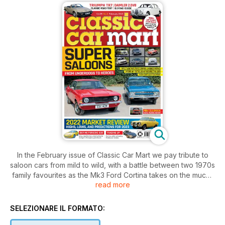
In the February issue of Classic Car Mart we pay tribute to
saloon cars from mild to wild, with a battle between two 1970s
family favourites as the Mk3 Ford Cortina takes on the much-
read more
maligned Morris Marina, plus a round-up of iconic sporting
saloons from across the generations. We also try out a
Triumph TR7 to see if its passes muster as a true TR, as well
SELEZIONARE IL FORMATO:
as taking to the road in a rare Audi 100 Sport. Elsewhere, we