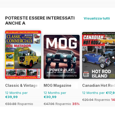
€71.88
Risparmio
44%
€71.88
Risparmio
50%
POTRESTE ESSERE INTERESSATI
Visualizza tutti
ANCHE A
Classic & Vintage Commercials
MOG Magazine
Canadian Hot Ro
12 Months per
12 Months per
12 Months per
€17,
€39,99
€30,99
€20.94
Risparmio
1
€59.88
Risparmio
€47.96
Risparmio
35%
33%