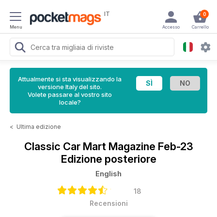
IT
0
Menu
Accesso
Carrello
Attualmente si sta visualizzando la
versione Italy del sito.
Volete passare al vostro sito
locale?
<
Ultima edizione
Classic Car Mart Magazine
Feb-23
Edizione posteriore
English
18
Recensioni