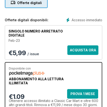
bring you everything you need to know about the classic Mini
Offerte digitali
Clubman, share buying advice on the Daimler 2.5V8 and the
Porsche 928, round up the highs and lows from the 2022
auction market and reveal our latest Trading Up contenders.
Accesso immediato
Offerte digitali disponibili:
SINGOLO NUMERO ARRETRATO
DIGITALE
Feb-23
ACQUISTA ORA
€
5,99
/ issue
Disponibile con
ABBONAMENTO ALLA LETTURA
ILLIMITATA
PROVA 1 MESE
€1.09
Ottenere
accesso illimitato
a Classic Car Mart e oltre 600
altri grandi titoli. Rinnova a €11,99 / mese dopo 30 giorni.