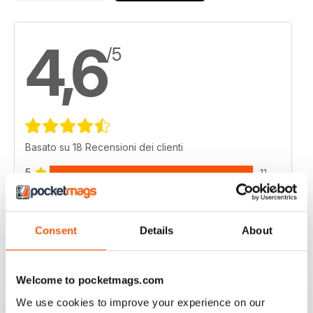
4,6
/5
Basato su 18 Recensioni dei clienti
5
11
4
6
3
1
Consent
Details
About
2
0
1
0
Welcome to pocketmags.com
We use cookies to improve your experience on our
VISUALIZZA LE RECENSIONI