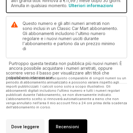
altri grandi titoli. Rinnova a €11,99 / mese dopo 30 giorni.
Annulla in qualsiasi momento.
Ulteriori informazioni
Questo numero e gli altri numeri arretrati non
sono inclusi in un Classic Car Mart abbonamento.
Gli abbonamenti includono l'ultimo numero
regolare e i nuovi numeri usciti durante
l'abbonamento e partono da un prezzo minimo
di
Purtroppo questa testata non pubblica più nuovi numeri. È
ancora possibile acquistare i numeri arretrati, oppure
scorrere verso il basso per visualizzare altri titoli che
potrebbero interessarvi.
I risparmi sono calcolati sull'acquisto comparabile di singoli numeri su un
periodo di abbonamento annualizzato e possono variare rispetto agli
importi pubblicizzati. I calcoli sono solo a scopo illustrativo. Gli
abbonamenti digitali includono l'ultimo numero e tutti i numeri regolari
pubblicati durante l'abbonamento, se non diversamente indicato.
L'abbonamento scelto si rinnoverà automaticamente a meno che non
venga annullato nell'area Il mio account fino a 24 ore prima della scadenza
dell'abbonamento in corso.
Dove leggere
Recensioni