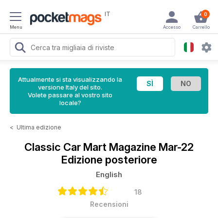
IT
0
Menu
Accesso
Carrello
Attualmente si sta visualizzando la
versione Italy del sito.
Volete passare al vostro sito
locale?
<
Ultima edizione
Classic Car Mart Magazine
Mar-22
Edizione posteriore
English
18
Recensioni