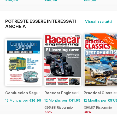
€34.90
Risparmio
3%
€167.52
Risparmio
€43.96
Risparmio
46%
34%
POTRESTE ESSERE INTERESSATI
Visualizza tutti
ANCHE A
EXTRA
20% OFF
Conduccion Segura
Racecar Engineering
Practical Classic
12 Months per
€16,99
12 Months per
€41,99
12 Months per
€57,
€95.88
Risparmio
€90.87
Risparmio
56%
36%