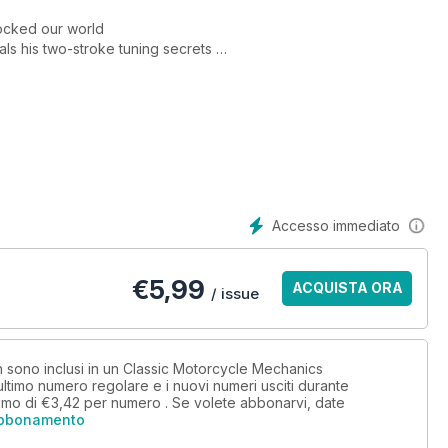
ocked our world
als his two-stroke tuning secrets
i GT550 - Bridgestone BS7 - Spanish Jap collection - Triumph
oken exhaust studs • Skills - how to change tyres • Spotter's
about oil • Project T500 Titan - Mikuni musings
Accesso immediato
€
5,99
ACQUISTA ORA
/ issue
on sono inclusi in un Classic Motorcycle Mechanics
timo numero regolare e i nuovi numeri usciti durante
imo di
€3,42
per numero . Se volete abbonarvi, date
abbonamento