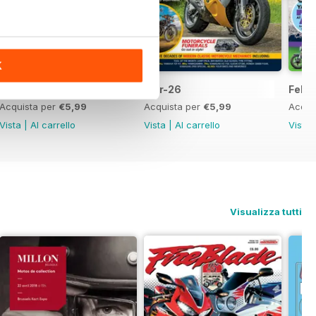
K
Apr-26
Mar-26
Feb-
Acquista per
€5,99
Acquista per
€5,99
Acqui
Vista
|
Al carrello
Vista
|
Al carrello
Vista
Visualizza tutti