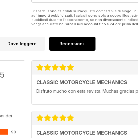
I risparmi sono calcolati sull'acquisto comparabile di singoli
agli importi pubblicizzati. I calcoli sono solo a scopo illustrati
pubblicati durante l'abbonamento, se non diversamente indic
venga annullato nell'area Il mio account fino a 24 ore prima d
Dove leggere
Recensioni
/5
CLASSIC MOTORCYCLE MECHANICS
Disfruto mucho con esta revista. Muchas gracias p
ni dei
90
CLASSIC MOTORCYCLE MECHANICS