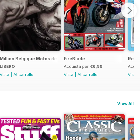
ord Sale catalogue
Million Belgique Motos de collection
FireBlade
Resto
LIBERO
Acquista per
€6,99
Acqui
Vista
|
Al carrello
Vista
|
Al carrello
Vista
View All