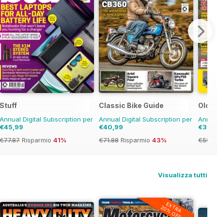
Stuff
Classic Bike Guide
Old G
Annual Digital Subscription per
Annual Digital Subscription per
Annual
€45,99
€40,99
€39,
€77.87
Risparmio
41%
€71.88
Risparmio
43%
€59.8
Visualizza tutti
EXTRA
20% OFF