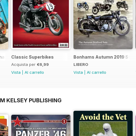
nics - Special Edition - Free
Classic Superbikes
Bonhams Autumn 2019 Staff
Acquista per
€6,99
LIBERO
Vista
|
Al carrello
Vista
|
Al carrello
OM KELSEY PUBLISHING