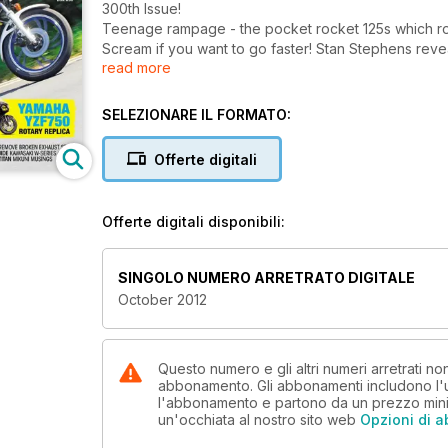
300th Issue!
Teenage rampage - the pocket rocket 125s which r
Scream if you want to go faster! Stan Stephens reve
read more
Fast & frugal - buying Honda's CB500 twin
Yamaha YZF750 - rotary replica
Readers' bikes in this issue: Yamaha XT500 - Suzuk
SELEZIONARE IL FORMATO:
Speed Twin - BSA A50
PLUS:
Offerte digitali
Without whom - JL exhausts • Knowledge - remove br
guide - Kawasaki W-series 650s • Expert - know all 
Offerte digitali disponibili:
SINGOLO NUMERO ARRETRATO DIGITALE
October 2012
Questo numero e gli altri numeri arretrati n
abbonamento. Gli abbonamenti includono l'ul
l'abbonamento e partono da un prezzo min
un'occhiata al nostro sito web
Opzioni di 