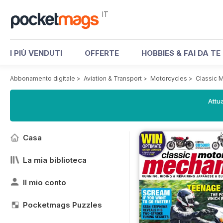
IT
I PIÙ VENDUTI
OFFERTE
HOBBIES & FAI DA TE
Abbonamento digitale
>
Aviation & Transport
>
Motorcycles
>
Classic 
Attua
Casa
La mia biblioteca
Il mio conto
Pocketmags Puzzles