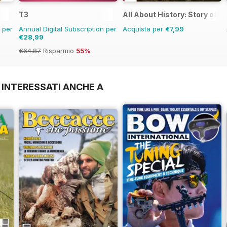
T3
All About History: Story of Wo
n per
Annual Digital Subscription per
Acquista per
€7,99
€28,99
€64.87
Risparmio
55%
 INTERESSATI ANCHE A