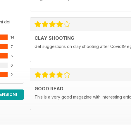
ni dei
14
CLAY SHOOTING
Get suggestions on clay shooting after Covid19 eg
7
5
0
2
GOOD READ
ENSIONI
This is a very good magazine with interesting arti