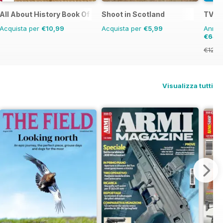
rld War II
All About History Book Of The Renaissance
Shoot in Scotland
TV & 
Acquista per
€10,99
Acquista per
€5,99
Annual
€64,
€126.
Visualizza tutti