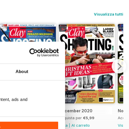
Visualizza tutti
About
ntent, ads and
January 2021
December 2020
Nove
Acquista per
€5,99
Acquista per
€5,99
Acqui
Vista
|
Al carrello
Vista
|
Al carrello
Vista
K