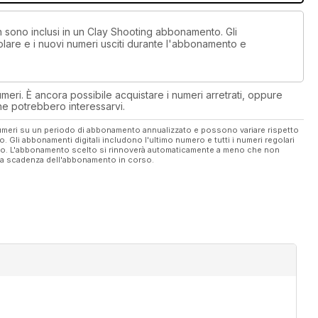
on sono inclusi in un Clay Shooting abbonamento. Gli
lare e i nuovi numeri usciti durante l'abbonamento e
eri. È ancora possibile acquistare i numeri arretrati, oppure
 che potrebbero interessarvi.
 numeri su un periodo di abbonamento annualizzato e possono variare rispetto
vo. Gli abbonamenti digitali includono l'ultimo numero e tutti i numeri regolari
ato. L'abbonamento scelto si rinnoverà automaticamente a meno che non
ella scadenza dell'abbonamento in corso.