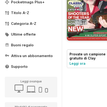
Pocketmags Plus+
Titolo A-Z
Categoria A-Z
Ultime offerte
Buoni regalo
Provate un
campione
Attiva un abbonamento
gratuito
di Clay
Shooting
Leggi ora
Supporto
Leggi ovunque
Modalità di pagamento