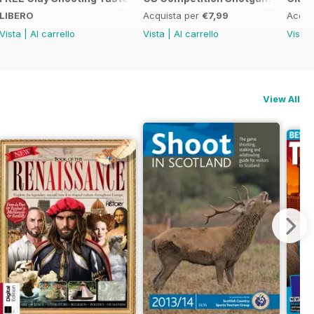
LIBERO
Acquista per
€7,99
Acqui
Vista
|
Al carrello
Vista
|
Al carrello
Vista
View All