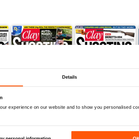
Details
m
our experience on our website and to show you personalised co
March 2021
February 2021
Acquista per
€5,99
Acquista per
€5,99
Vista
|
Al carrello
Vista
|
Al carrello
 my personal information
O