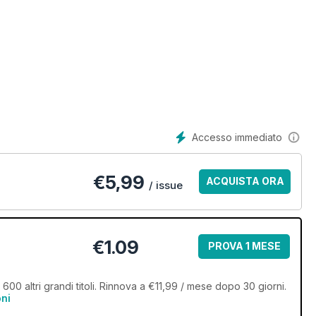
Accesso immediato
€
5,99
ACQUISTA ORA
/ issue
€1.09
PROVA 1 MESE
600 altri grandi titoli. Rinnova a €11,99 / mese dopo 30 giorni.
oni