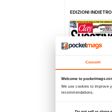
EDIZIONI INDIETRO
Consent
Welcome to pocketmags.co
We use cookies to improve y
recommendations.
April 2021
Acquista per
€5,99
Vista
|
Al carrello
Do not sell or share