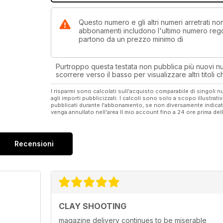
Questo numero e gli altri numeri arretrati n
abbonamenti includono l'ultimo numero rego
partono da un prezzo minimo di
Purtroppo questa testata non pubblica più nuovi num
scorrere verso il basso per visualizzare altri titoli
I risparmi sono calcolati sull'acquisto comparabile di singoli
agli importi pubblicizzati. I calcoli sono solo a scopo illustrati
pubblicati durante l'abbonamento, se non diversamente indic
venga annullato nell'area Il mio account fino a 24 ore prima d
Recensioni
CLAY SHOOTING
magazine delivery continues to be miserable