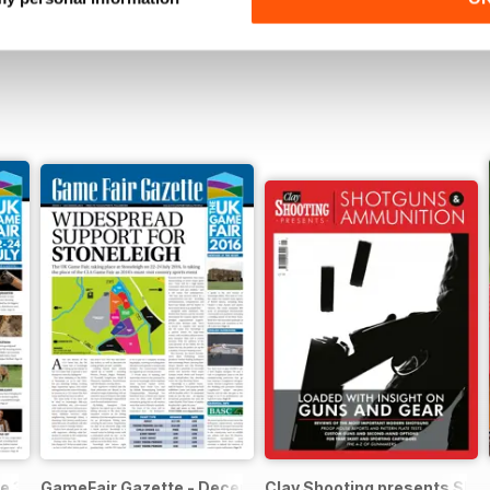
e 3
GameFair Gazette - December 2015
Clay Shooting presents Sho