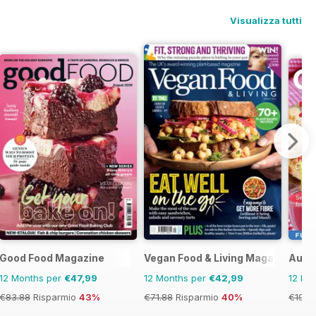
Visualizza tutti
Good Food Magazine
Vegan Food & Living Magazine
Austr
12 Months per
€47,99
12 Months per
€42,99
12 Mo
€83.88
Risparmio
43%
€71.88
Risparmio
40%
€19.9