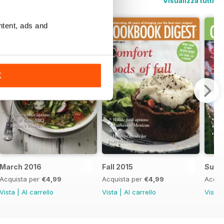
Visualizza tutti
ntent, ads and
K
March 2016
Fall 2015
Summ
Acquista per
€4,99
Acquista per
€4,99
Acqui
Vista
|
Al carrello
Vista
|
Al carrello
Vista