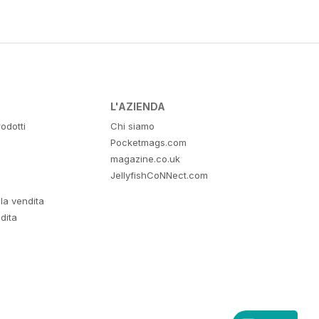
L'AZIENDA
odotti
Chi siamo
Pocketmags.com
magazine.co.uk
JellyfishCoNNect.com
lla vendita
dita