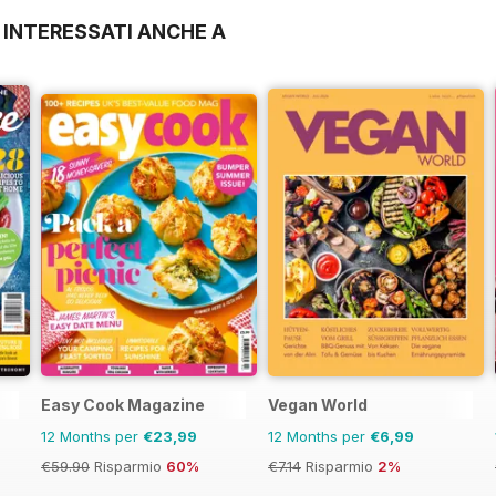
 INTERESSATI ANCHE A
Easy Cook Magazine
Vegan World
12 Months per
€23,99
12 Months per
€6,99
€59.90
Risparmio
60%
€7.14
Risparmio
2%