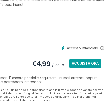
s best friend!
Accesso immediato
€
4,99
ACQUISTA ORA
/ issue
eri. È ancora possibile acquistare i numeri arretrati, oppure
 che potrebbero interessarvi.
 numeri su un periodo di abbonamento annualizzato e possono variare rispetto
vo. Gli abbonamenti digitali includono l'ultimo numero e tutti i numeri regolari
ato. L'abbonamento scelto si rinnoverà automaticamente a meno che non
ella scadenza dell'abbonamento in corso.