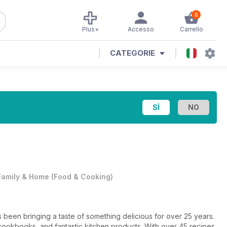
0
Plus+
Accesso
Carrello
CATEGORIE
Family & Home
(
Food & Cooking
)
n bringing a taste of something delicious for over 25 years.
 cookbooks, and fantastic kitchen products. With over 45 recipes