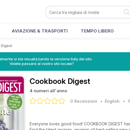
AVIAZIONE & TRASPORTI
TEMPO LIBERO
Digest
lmente si sta visualizzando la versione Italy del sito.
Volete passare al vostro sito locale?
Cookbook Digest
4 numeri all'anno
0 Recensioni
• English
•
Everyone loves good food! COOKBOOK DIGEST has bee
Find the latest recipes, reviews of best-selling new