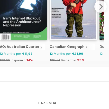
AQ: Australian Quarterly
Canadian Geographic
Dumfr
12 Months per
€11,99
12 Months per
€21,99
12 Mo
€13.96
Risparmio
14%
€35.94
Risparmio
39%
L'AZIENDA