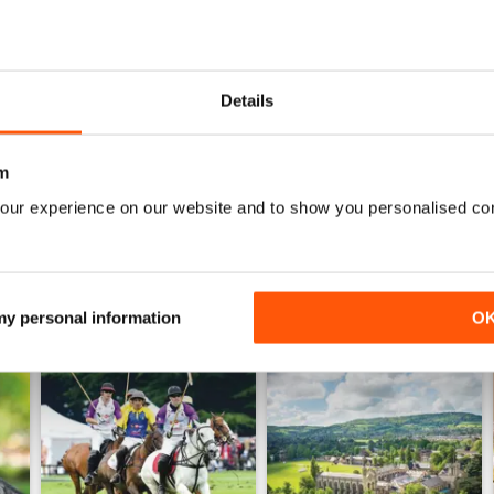
0
0
0
Details
ENSIONI
m
our experience on our website and to show you personalised co
 my personal information
O