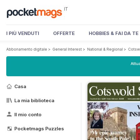
IT
I PIÙ VENDUTI
OFFERTE
HOBBIES & FAI DA TE
Abbonamento digitale
>
General Interest
>
National & Regional
>
Cotsw
Attua
Casa
La mia biblioteca
Il mio conto
Pocketmags Puzzles