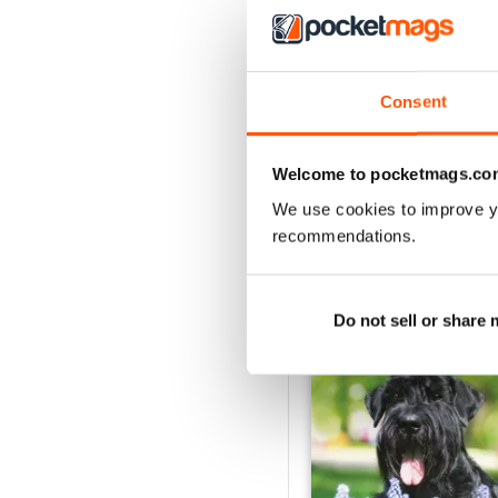
3
2
1
Consent
VISUALIZZA LE REC
Welcome to pocketmags.co
We use cookies to improve y
recommendations.
EDIZIONI INDIETRO
Do not sell or share