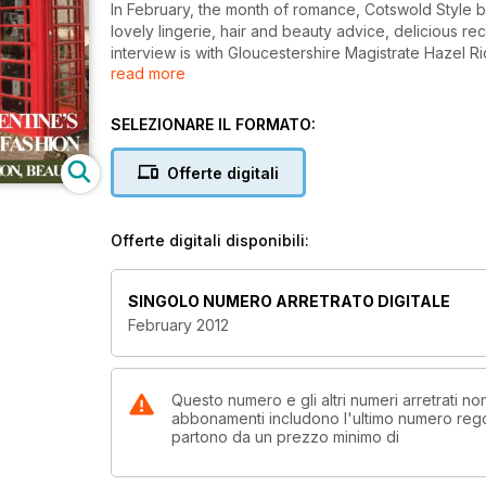
In February, the month of romance, Cotswold Style br
lovely lingerie, hair and beauty advice, delicious r
interview is with Gloucestershire Magistrate Hazel 
read more
Antarctic with world-famous explorer David Hemplem
Vicky Blackburn, interiors, motoring test drives and
SELEZIONARE IL FORMATO:
Offerte digitali
Offerte digitali disponibili:
SINGOLO NUMERO ARRETRATO DIGITALE
February 2012
Questo numero e gli altri numeri arretrati n
abbonamenti includono l'ultimo numero rego
partono da un prezzo minimo di