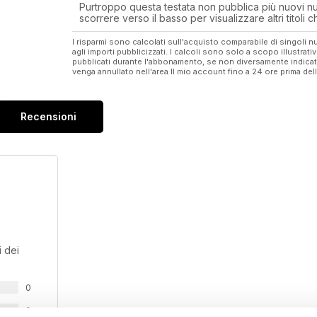
Purtroppo questa testata non pubblica più nuovi num
scorrere verso il basso per visualizzare altri titoli
I risparmi sono calcolati sull'acquisto comparabile di singoli
agli importi pubblicizzati. I calcoli sono solo a scopo illustrati
pubblicati durante l'abbonamento, se non diversamente indic
venga annullato nell'area Il mio account fino a 24 ore prima d
Recensioni
 dei
0
0