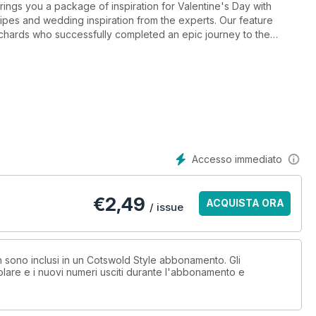
ings you a package of inspiration for Valentine's Day with
ecipes and wedding inspiration from the experts. Our feature
Richards who successfully completed an epic journey to the
an-Adams. Our regular features include family advice with Dr
 our monthly must-see events in the Cotswolds.
Accesso immediato
€
2,49
ACQUISTA ORA
/ issue
on sono inclusi in un Cotswold Style abbonamento. Gli
lare e i nuovi numeri usciti durante l'abbonamento e