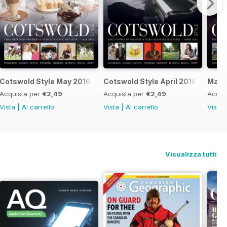
Cotswold Style May 2016
Cotswold Style April 2016
Mar-
Acquista per
€2,49
Acquista per
€2,49
Acqui
Vista
|
Al carrello
Vista
|
Al carrello
Vista
Visualizza tutti