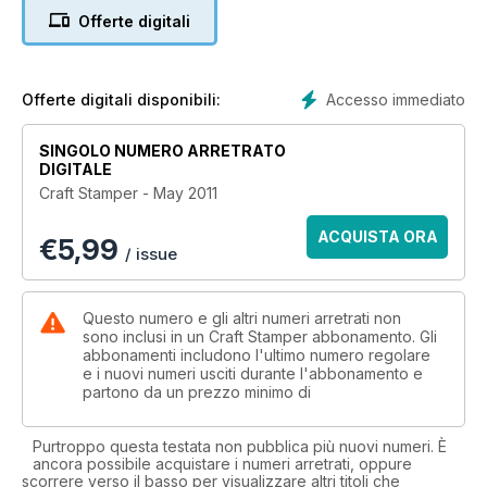
basis of some very creative designs. And if you need
Offerte digitali
somewhere to put all those photos you’ve collected over the
years, why not have a go at our beautiful hand bound album
(p.26)?
Accesso immediato
Offerte digitali disponibili:
We have two fantastic new series starting this month too! We
are delighted to be welcoming the lovely Sheena Douglas,
SINGOLO NUMERO ARRETRATO
who will be writing a regular hints and tips article for us, and
DIGITALE
this month also sees the launch of a six part series all about
Craft Stamper - May 2011
popular one layer cards. See pages 32 and 34 respectively.
Enjoy!
ACQUISTA ORA
€
5,99
/ issue
Questo numero e gli altri numeri arretrati non
sono inclusi in un Craft Stamper abbonamento. Gli
abbonamenti includono l'ultimo numero regolare
e i nuovi numeri usciti durante l'abbonamento e
partono da un prezzo minimo di
Purtroppo questa testata non pubblica più nuovi numeri. È
ancora possibile acquistare i numeri arretrati, oppure
scorrere verso il basso per visualizzare altri titoli che