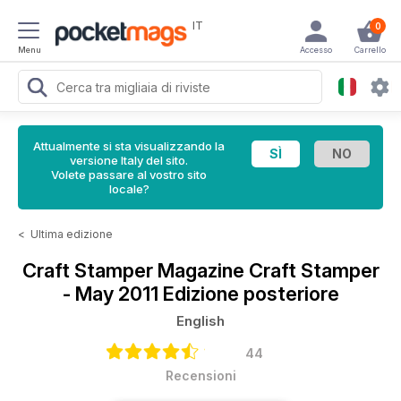
IT
0
Menu
Accesso
Carrello
Attualmente si sta visualizzando la
versione Italy del sito.
Volete passare al vostro sito
locale?
<
Ultima edizione
Craft Stamper Magazine
Craft Stamper
- May 2011 Edizione posteriore
English
44
Recensioni