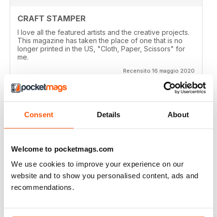
CRAFT STAMPER
I love all the featured artists and the creative projects.
This magazine has taken the place of one that is no
longer printed in the US, "Cloth, Paper, Scissors" for
me.
Recensito 16 maggio 2020
Consent
Details
About
CRAFT STAMPER
I love this magazine!
Welcome to pocketmags.com
Recensito 10 maggio 2020
We use cookies to improve your experience on our
website and to show you personalised content, ads and
recommendations.
CRAFT STAMPER
Love the techniques every month. I try to make at least