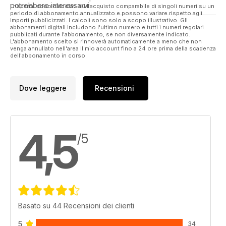
potrebbero interessarvi.
I risparmi sono calcolati sull'acquisto comparabile di singoli numeri su un
periodo di abbonamento annualizzato e possono variare rispetto agli
importi pubblicizzati. I calcoli sono solo a scopo illustrativo. Gli
abbonamenti digitali includono l'ultimo numero e tutti i numeri regolari
pubblicati durante l'abbonamento, se non diversamente indicato.
L'abbonamento scelto si rinnoverà automaticamente a meno che non
venga annullato nell'area Il mio account fino a 24 ore prima della scadenza
dell'abbonamento in corso.
Dove leggere
Recensioni
4,5
/5
Basato su 44 Recensioni dei clienti
5
34