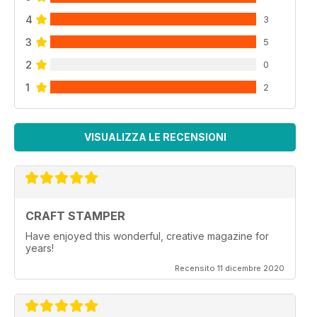
4
3
3
5
2
0
1
2
VISUALIZZA LE RECENSIONI
CRAFT STAMPER
Have enjoyed this wonderful, creative magazine for
years!
Recensito 11 dicembre 2020