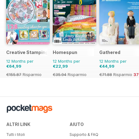
Creative Stamping
Homespun
Gathered
12 Months per
12 Months per
12 Months per
€64,99
€22,99
€44,99
€155.87
Risparmio
€35.94
Risparmio
€71.88
Risparmio
3
58%
36%
ALTRI LINK
AIUTO
Tutti i titoli
Supporto & FAQ