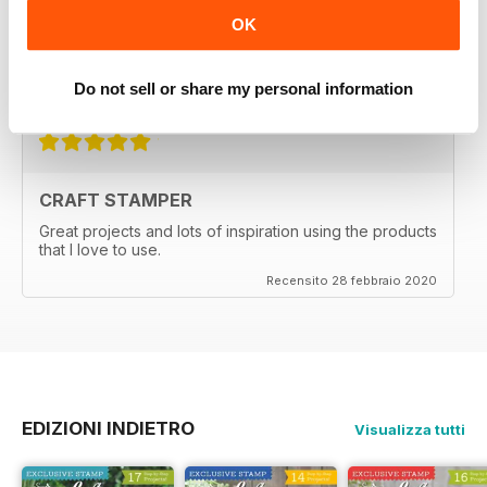
one of the items with the techniques shown.
OK
Great magazine, wait patiently for the new issues every
month.
Recensito 29 febbraio 2020
Do not sell or share my personal information
CRAFT STAMPER
Great projects and lots of inspiration using the products
that I love to use.
Recensito 28 febbraio 2020
EDIZIONI INDIETRO
Visualizza tutti