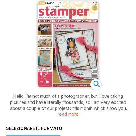
Hello! I’m not much of a photographer, but I love taking
pictures and have literally thousands, so I am very excited
about a couple of our projects this month which show you
read more
creative ways to incorporate photographs into your artwork
in unusual and arty ways. Rachel Jackson’s On Tape article
(p.8) guides you through a stunning tape transfer technique,
SELEZIONARE IL FORMATO:
and on page 44 Jean Franks Beck uses photographs as the