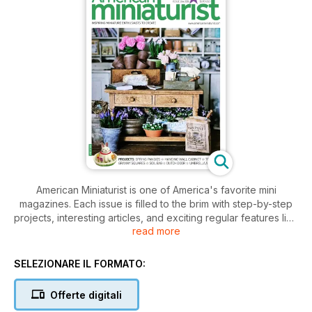
American Miniaturist is one of America's favorite mini
magazines. Each issue is filled to the brim with step-by-step
projects, interesting articles, and exciting regular features like
read more
mini cut-outs, news, national show updates, reader letters,
and great contests and giveaways. This monthly magazine
features 100 glossy pages and beautiful, full-color photos.
SELEZIONARE IL FORMATO:
Offerte digitali