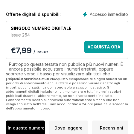
Accesso immediato
Offerte digitali disponibili:
SINGOLO NUMERO DIGITALE
Issue 264
ACQUISTA ORA
€
7,99
/ issue
Purtroppo questa testata non pubblica più nuovi numeri. È
ancora possibile acquistare i numeri arretrati, oppure
scorrere verso il basso per visualizzare altri titoli che
potrebbero interessarvi.
I risparmi sono calcolati sull'acquisto comparabile di singoli numeri su un
periodo di abbonamento annualizzato e possono variare rispetto agli
importi pubblicizzati. I calcoli sono solo a scopo illustrativo. Gli
abbonamenti digitali includono l'ultimo numero e tutti i numeri regolari
pubblicati durante l'abbonamento, se non diversamente indicato.
L'abbonamento scelto si rinnoverà automaticamente a meno che non
venga annullato nell'area Il mio account fino a 24 ore prima della scadenza
dell'abbonamento in corso.
In questo numero
Dove leggere
Recensioni