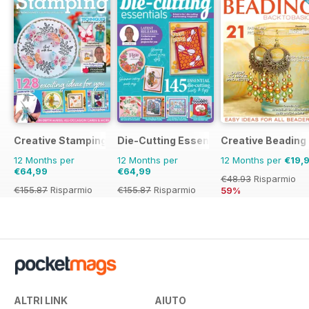
Creative Stamping
Die-Cutting Essentials
Creative Beading
12 Months per
12 Months per
12 Months per
€19,
€64,99
€64,99
€48.93
Risparmio
€155.87
Risparmio
€155.87
Risparmio
59%
58%
58%
ALTRI LINK
AIUTO