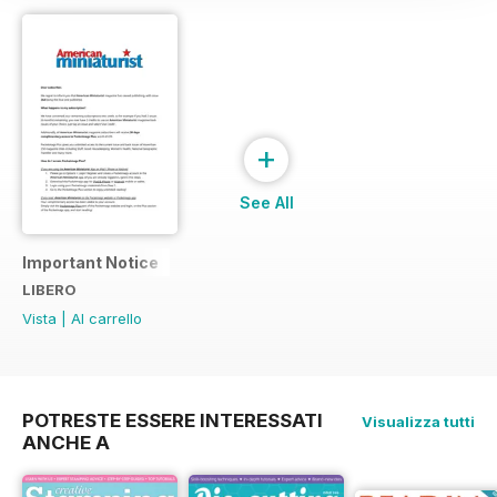
up with that you could live a
happier life without?
+
See All
Important Notice
LIBERO
Vista
|
Al carrello
POTRESTE ESSERE INTERESSATI
Visualizza tutti
ANCHE A