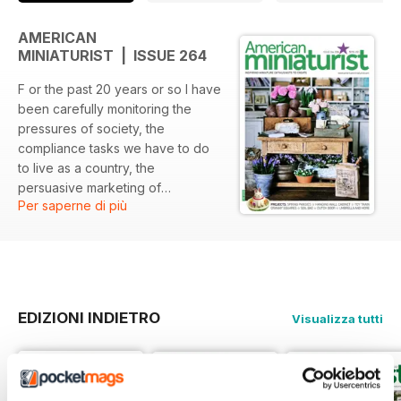
AMERICAN
MINIATURIST | ISSUE 264
F or the past 20 years or so I have
been carefully monitoring the
pressures of society, the
compliance tasks we have to do
to live as a country, the
persuasive marketing of
Per saperne di più
corporations telling us what they
think we need to have a simpler
life.
I have learned to pace myself and
keep things as natural as possible.
Just because the world is shoving
EDIZIONI INDIETRO
Visualizza tutti
100 things into my hands at once
doesn’t mean I have to take all of
them.
I sift through the pile and take only